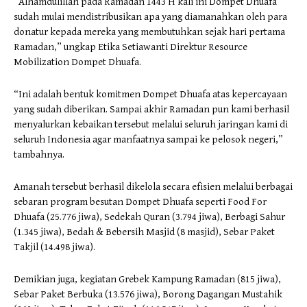
“Alhamdulillah pada Ramadan 1443 H kali ini Dompet Dhuafa
sudah mulai mendistribusikan apa yang diamanahkan oleh para
donatur kepada mereka yang membutuhkan sejak hari pertama
Ramadan,” ungkap Etika Setiawanti Direktur Resource
Mobilization Dompet Dhuafa.
“Ini adalah bentuk komitmen Dompet Dhuafa atas kepercayaan
yang sudah diberikan. Sampai akhir Ramadan pun kami berhasil
menyalurkan kebaikan tersebut melalui seluruh jaringan kami di
seluruh Indonesia agar manfaatnya sampai ke pelosok negeri,”
tambahnya.
Amanah tersebut berhasil dikelola secara efisien melalui berbagai
sebaran program besutan Dompet Dhuafa seperti Food For
Dhuafa (25.776 jiwa), Sedekah Quran (3.794 jiwa), Berbagi Sahur
(1.345 jiwa), Bedah & Bebersih Masjid (8 masjid), Sebar Paket
Takjil (14.498 jiwa).
Demikian juga, kegiatan Grebek Kampung Ramadan (815 jiwa),
Sebar Paket Berbuka (13.576 jiwa), Borong Dagangan Mustahik