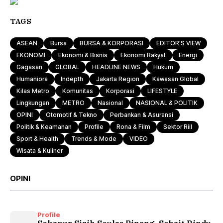
TAGS
ASEAN
Bursa
BURSA & KORPORASI
EDITOR'S VIEW
EKONOMI
Ekonomi & Bisnis
Ekonomi Rakyat
Energi
Gagasan
GLOBAL
HEADLINE NEWS
Hukum
Humaniora
Indepth
Jakarta Region
Kawasan Global
Kilas Metro
Komunitas
Korporasi
LIFESTYLE
Lingkungan
METRO
Nasional
NASIONAL & POLITIK
OPINI
Otomotif & Tekno
Perbankan & Asuransi
Politik & Keamanan
Profile
Rona & Film
Sektor Riil
Sport & Health
Trends & Mode
VIDEO
Wisata & Kuliner
OPINI
Profile