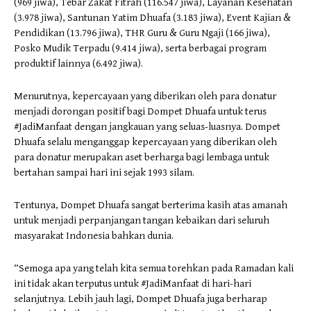
(969 jiwa), Tebar Zakat Fitrah (116.547 jiwa), Layanan Kesehatan
(3.978 jiwa), Santunan Yatim Dhuafa (3.183 jiwa), Event Kajian &
Pendidikan (13.796 jiwa), THR Guru & Guru Ngaji (166 jiwa),
Posko Mudik Terpadu (9.414 jiwa), serta berbagai program
produktif lainnya (6.492 jiwa).
Menurutnya, kepercayaan yang diberikan oleh para donatur
menjadi dorongan positif bagi Dompet Dhuafa untuk terus
#JadiManfaat dengan jangkauan yang seluas-luasnya. Dompet
Dhuafa selalu menganggap kepercayaan yang diberikan oleh
para donatur merupakan aset berharga bagi lembaga untuk
bertahan sampai hari ini sejak 1993 silam.
Tentunya, Dompet Dhuafa sangat berterima kasih atas amanah
untuk menjadi perpanjangan tangan kebaikan dari seluruh
masyarakat Indonesia bahkan dunia.
“Semoga apa yang telah kita semua torehkan pada Ramadan kali
ini tidak akan terputus untuk #JadiManfaat di hari-hari
selanjutnya. Lebih jauh lagi, Dompet Dhuafa juga berharap