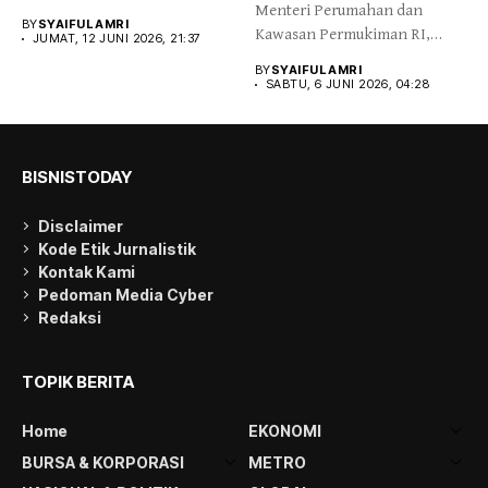
Menteri Perumahan dan
Bahlil...
BY
SYAIFUL AMRI
Kawasan Permukiman RI,
JUMAT, 12 JUNI 2026, 21:37
Fahri Hamzah,...
BY
SYAIFUL AMRI
SABTU, 6 JUNI 2026, 04:28
BISNISTODAY
Disclaimer
Kode Etik Jurnalistik
Kontak Kami
Pedoman Media Cyber
Redaksi
TOPIK BERITA
Home
EKONOMI
BURSA & KORPORASI
METRO