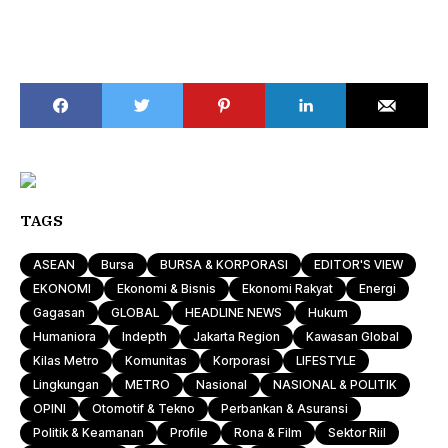
TAGS
ASEAN
Bursa
BURSA & KORPORASI
EDITOR'S VIEW
EKONOMI
Ekonomi & Bisnis
Ekonomi Rakyat
Energi
Gagasan
GLOBAL
HEADLINE NEWS
Hukum
Humaniora
Indepth
Jakarta Region
Kawasan Global
Kilas Metro
Komunitas
Korporasi
LIFESTYLE
Lingkungan
METRO
Nasional
NASIONAL & POLITIK
OPINI
Otomotif & Tekno
Perbankan & Asuransi
Politik & Keamanan
Profile
Rona & Film
Sektor Riil