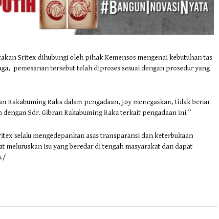
atakan Sritex dihubungi oleh pihak Kemensos mengenai kebutuhan tas
 juga, pemesanan tersebut telah diproses sesuai dengan prosedur yang
bran Rakabuming Raka dalam pengadaan, Joy menegaskan, tidak benar.
dengan Sdr. Gibran Rakabuming Raka terkait pengadaan ini.”
ritex selalu mengedepankan asas transparansi dan keterbukaan
apat meluruskan isu yang beredar di tengah masyarakat dan dapat
./