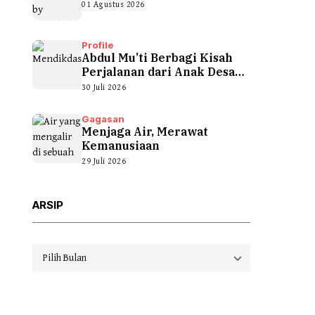
01 Agustus 2026
Profile
Abdul Mu’ti Berbagi Kisah
Perjalanan dari Anak Desa
hingga...
30 Juli 2026
Gagasan
Menjaga Air, Merawat
Kemanusiaan
29 Juli 2026
ARSIP
Arsip