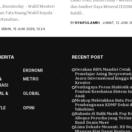
LAMPUNG, BisnisToday - Menter
 Bisnistoday - Wakil Menteri
dan Sumber Daya Mineral (ESDM
dan Tata Ruang/Wakil Kepala
Bahlil...
rtanahan...
BY
SYAIFUL AMRI
JUMAT, 12 JUNI 2
SENIN, 15 JUNI 2026, 13:24
BERITA
RECENT POST
Gerakan BIPA Mandiri Cetak
EKONOMI
Pemelajar Asing Berprestasi,
Juara Internasional hingga 
&
METRO
Kreator
ASI
Pentingnya Peran Sinbiotik 
Fondasi Kesehatan Sistem I
AL &
GLOBAL
Anak
K
Menkop Meletakkan Batu Pe
Pembangunan KDMP Dekai d
YLE
OPINI
Yahukimo
Rahasia di Balik Musik Pop R
Allequa Perucha yang Terins
Band Dunia Muse
Lima Dekade Menanti, SD Ne
Miangas Kini Dapat Bantuan