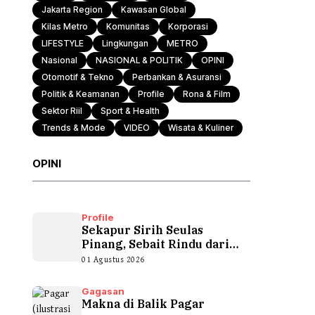
Jakarta Region
Kawasan Global
Kilas Metro
Komunitas
Korporasi
LIFESTYLE
Lingkungan
METRO
Nasional
NASIONAL & POLITIK
OPINI
Otomotif & Tekno
Perbankan & Asuransi
Politik & Keamanan
Profile
Rona & Film
Sektor Riil
Sport & Health
Trends & Mode
VIDEO
Wisata & Kuliner
OPINI
Profile
Sekapur Sirih Seulas
Pinang, Sebait Rindu dari
Tepian Teluk
01 Agustus 2026
Gagasan
Makna di Balik Pagar