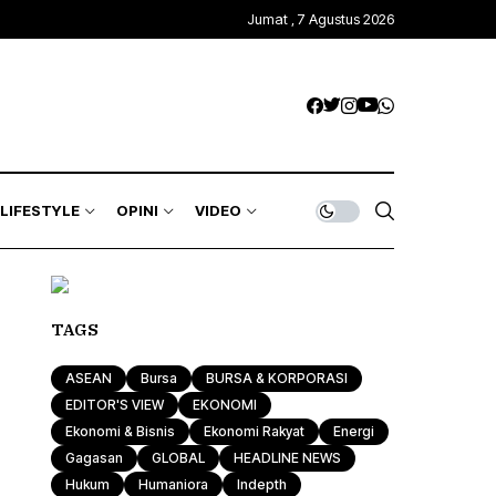
Jumat , 7 Agustus 2026
LIFESTYLE
OPINI
VIDEO
TAGS
ASEAN
Bursa
BURSA & KORPORASI
EDITOR'S VIEW
EKONOMI
Ekonomi & Bisnis
Ekonomi Rakyat
Energi
Gagasan
GLOBAL
HEADLINE NEWS
Hukum
Humaniora
Indepth