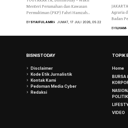
YOGYAKARTA, Bisnistoday – Wakil
JAKARTA,
Menteri Perumahan dan Kawasan
Agraria 
Permukiman (PKP) Fahri Hamzah...
Badan Pe
BY
SYAIFUL AMRI
JUMAT, 17 JULI 2026, 05:22
BY
ILHAM
BISNISTODAY
TOPIK 
Disclaimer
Home
Kode Etik Jurnalistik
BURSA 
Kontak Kami
KORPOR
Pedoman Media Cyber
NASION
Redaksi
POLITI
LIFEST
VIDEO