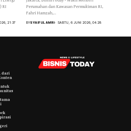
i Energi
Jakarta, BisnisToday - Wakil Menteri
) RI
Perumahan dan Kawasan Permukiman RI,
Fahri Hamzah,...
026, 21:37
BY
SYAIFUL AMRI
SABTU, 6 JUNI 2026, 04:28
 dari
Konten
untuk
munitas
rtama
i
ock
pirasi
geri