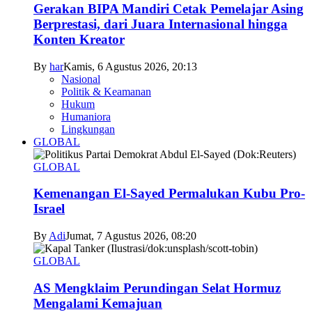
Gerakan BIPA Mandiri Cetak Pemelajar Asing
Berprestasi, dari Juara Internasional hingga
Konten Kreator
By
har
Kamis, 6 Agustus 2026, 20:13
Nasional
Politik & Keamanan
Hukum
Humaniora
Lingkungan
GLOBAL
GLOBAL
Kemenangan El-Sayed Permalukan Kubu Pro-
Israel
By
Adi
Jumat, 7 Agustus 2026, 08:20
GLOBAL
AS Mengklaim Perundingan Selat Hormuz
Mengalami Kemajuan