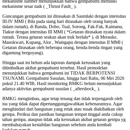
mekanisme sumber menunjukkan bahwa gempabumi memiliki
mekanisme sesar naik ( _Thrust Fault_ ).
Guncangan gempabumi ini dirasakan di Saumlaki dengan intensitas
III-IV MMI ( Bila pada siang hari dirasakan oleh orang banyak
dalam rumah), di Banda, Dobo, Tual, Sorong, Fak-Fak, Kaimana,
Tiakur dengan intensitas III MMI ( *Getaran dirasakan nyata dalam
rumah. Terasa getaran seakan akan truk berlalu* ), di Merauke,
Manokwari, Kupang, Alor , Waingapu dengan intensitas II MMI (
Getaran dirasakan oleh beberapa orang, benda-benda ringan yang
digantung bergoyang).
Hingga saat ini belum ada laporan dampak kerusakan yang
ditimbulkan akibat gempabumi tersebut. Hasil pemodelan
menunjukkan bahwa gempabumi ini TIDAK BERPOTENSI
TSUNAMI. Gempabumi Susulan, hingga hari Rabu, 06 Mei 2020
pukul 21.40 WIB, Hasil monitoring BMKG belum menunjukkan
adanya aktivitas gempabumi susulan ( _aftershock_ ).
BMKG mengimbau, agar tetap tenang dan tidak terpengaruh oleh
isu yang tidak dapat dipertanggungjawabkan kebenarannya. Agar
menghindari dari bangunan yang retak atau rusak diakibatkan oleh
gempa. Periksa dan pastikan bangunan tempat tinggal anda cukup
tahan gempa, ataupun tidak ada kerusakan akibat getaran gempa yg
membahayakan kestabilan bangunan sebelum anda kembali
kedalam rumah.