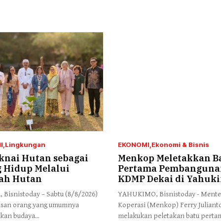
I
Lingkungan
EKONOMI
Ekonomi & Bisnis
nai Hutan sebagai
Menkop Meletakkan B
 Hidup Melalui
Pertama Pembanguna
ah Hutan
KDMP Dekai di Yahuk
 Bisnistoday – Sabtu (8/8/2026)
YAHUKIMO, Bisnistoday - Mente
tusan orang yang umumnya
Koperasi (Menkop) Ferry Juliant
an budaya...
melakukan peletakan batu pertam