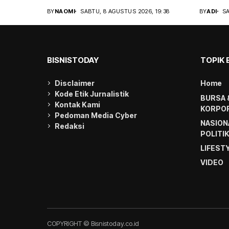
BY
NAOMI
SABTU, 8 AGUSTUS 2026, 19:38
BY
ADI
SA
BISNISTODAY
TOPIK 
Disclaimer
Home
Kode Etik Jurnalistik
BURSA 
Kontak Kami
KORPOR
Pedoman Media Cyber
NASION
Redaksi
POLITI
LIFEST
VIDEO
COPYRIGHT © Bisnistoday.co.id