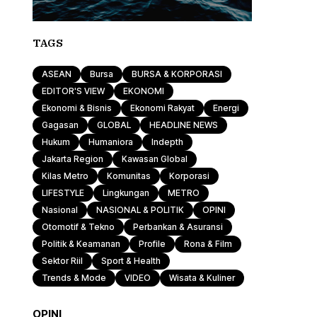
TAGS
ASEAN
Bursa
BURSA & KORPORASI
EDITOR'S VIEW
EKONOMI
Ekonomi & Bisnis
Ekonomi Rakyat
Energi
Gagasan
GLOBAL
HEADLINE NEWS
Hukum
Humaniora
Indepth
Jakarta Region
Kawasan Global
Kilas Metro
Komunitas
Korporasi
LIFESTYLE
Lingkungan
METRO
Nasional
NASIONAL & POLITIK
OPINI
Otomotif & Tekno
Perbankan & Asuransi
Politik & Keamanan
Profile
Rona & Film
Sektor Riil
Sport & Health
Trends & Mode
VIDEO
Wisata & Kuliner
OPINI