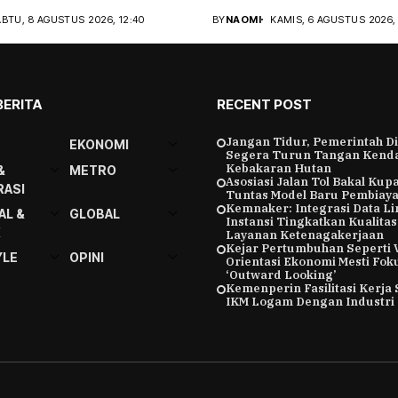
BTU, 8 AGUSTUS 2026, 12:40
BY
NAOMI
KAMIS, 6 AGUSTUS 2026, 
BERITA
RECENT POST
Jangan Tidur, Pemerintah D
EKONOMI
Segera Turun Tangan Kenda
Kebakaran Hutan
&
METRO
Asosiasi Jalan Tol Bakal Kup
ASI
Tuntas Model Baru Pembiaya
Kemnaker: Integrasi Data Li
AL &
GLOBAL
Instansi Tingkatkan Kualitas
K
Layanan Ketenagakerjaan
Kejar Pertumbuhan Seperti 
YLE
OPINI
Orientasi Ekonomi Mesti Fok
‘Outward Looking’
Kemenperin Fasilitasi Kerja
IKM Logam Dengan Industri