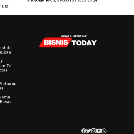
BY
NAOMI
RABU, 5 AGUSTUS 2026, 20:24
16:59
iminta
likan
as
an Tol
ntas
Vietnam,
us
 Sama
 Besar