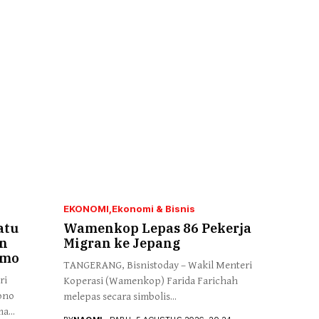
EKONOMI
Ekonomi & Bisnis
atu
Wamenkop Lepas 86 Pekerja
n
Migran ke Jepang
imo
TANGERANG, Bisnistoday – Wakil Menteri
ri
Koperasi (Wamenkop) Farida Farichah
ono
melepas secara simbolis...
a...