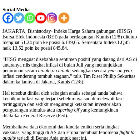
Social Media
JAKARTA, Bisnistoday- Indeks Harga Saham gabungan (IHSG)
Bursa Efek Indonesia (BEI) pada perdagangan Kamis (12/8) ditutup
menguat 51,24 poin ke posisi 6.139,65. Sementara Indeks LQ45
naik 13,52 poin ke posisi 845,84.
“IHSG menguat disebabkan sentimen positif yang datang dari AS di
antaranya rilis tingkat inflasi di bulan Juli yang menunjukkan
penurunan secara
month on month
sedangkan secara
year on year
inflasi cenderung tumbuh stagnan,” tulis Tim Riset Phillip Sekuritas
dalam kajiannya di Jakarta, Kamis (12/8).
Hal tersebut dinilai oleh sebagian analis sebagai tanda bahwa
kenaikan inflasi yang terjadi sebelumnya sudah melewati fase
tertingginya dan sedikit mengurangi ketakutan investor akan
pengurangan stimulus atau
tapering off
yang kemungkinan
dilakukan Federal Reserve (Fed).
Membaiknya data ekonomi dan kinerja emiten serta tingkat
vaksinasi yang tinggi di AS dan Eropa membuat fenomena
flight to
quality
terjadi di Benua Asia untuk saat ini.