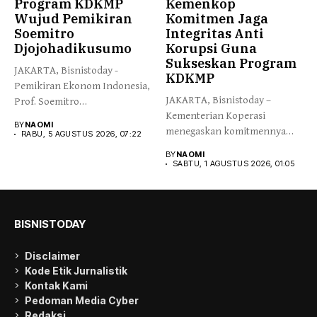
Program KDKMP
Kemenkop
Wujud Pemikiran
Komitmen Jaga
Soemitro
Integritas Anti
Djojohadikusumo
Korupsi Guna
Sukseskan Program
JAKARTA, Bisnistoday -
KDKMP
Pemikiran Ekonom Indonesia,
JAKARTA, Bisnistoday –
Prof. Soemitro
Kementerian Koperasi
Djojohadikusumo yang
BY
NAOMI
menegaskan komitmennya
menegaskan kemerdekaan...
RABU, 5 AGUSTUS 2026, 07:22
menjaga integritas dan
BY
NAOMI
kepercayaan publik...
SABTU, 1 AGUSTUS 2026, 01:05
BISNISTODAY
Disclaimer
Kode Etik Jurnalistik
Kontak Kami
Pedoman Media Cyber
Redaksi