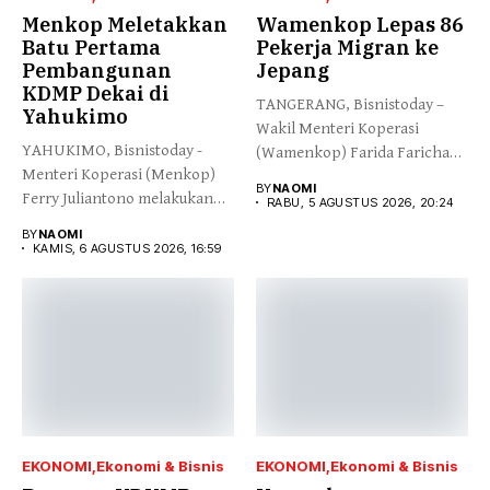
Menkop Meletakkan
Wamenkop Lepas 86
Batu Pertama
Pekerja Migran ke
Pembangunan
Jepang
KDMP Dekai di
TANGERANG, Bisnistoday –
Yahukimo
Wakil Menteri Koperasi
YAHUKIMO, Bisnistoday -
(Wamenkop) Farida Farichah
Menteri Koperasi (Menkop)
melepas secara simbolis...
BY
NAOMI
Ferry Juliantono melakukan
RABU, 5 AGUSTUS 2026, 20:24
peletakan batu pertama...
BY
NAOMI
KAMIS, 6 AGUSTUS 2026, 16:59
EKONOMI
Ekonomi & Bisnis
EKONOMI
Ekonomi & Bisnis