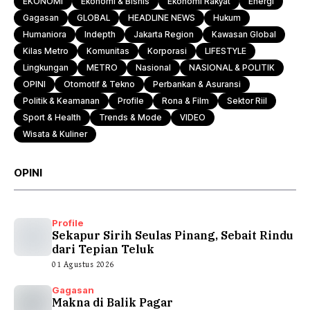
EKONOMI
Ekonomi & Bisnis
Ekonomi Rakyat
Energi
Gagasan
GLOBAL
HEADLINE NEWS
Hukum
Humaniora
Indepth
Jakarta Region
Kawasan Global
Kilas Metro
Komunitas
Korporasi
LIFESTYLE
Lingkungan
METRO
Nasional
NASIONAL & POLITIK
OPINI
Otomotif & Tekno
Perbankan & Asuransi
Politik & Keamanan
Profile
Rona & Film
Sektor Riil
Sport & Health
Trends & Mode
VIDEO
Wisata & Kuliner
OPINI
Profile
Sekapur Sirih Seulas Pinang, Sebait Rindu
dari Tepian Teluk
01 Agustus 2026
Gagasan
Makna di Balik Pagar