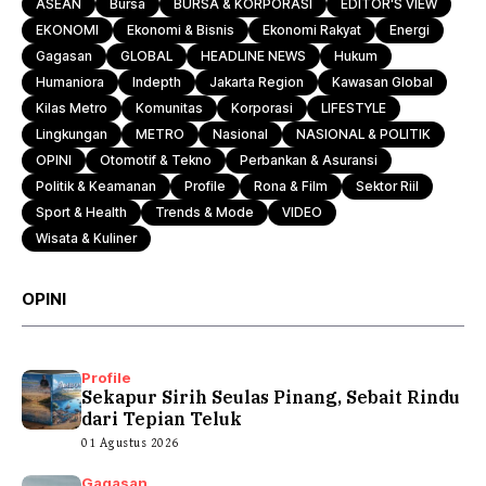
ASEAN
Bursa
BURSA & KORPORASI
EDITOR'S VIEW
EKONOMI
Ekonomi & Bisnis
Ekonomi Rakyat
Energi
Gagasan
GLOBAL
HEADLINE NEWS
Hukum
Humaniora
Indepth
Jakarta Region
Kawasan Global
Kilas Metro
Komunitas
Korporasi
LIFESTYLE
Lingkungan
METRO
Nasional
NASIONAL & POLITIK
OPINI
Otomotif & Tekno
Perbankan & Asuransi
Politik & Keamanan
Profile
Rona & Film
Sektor Riil
Sport & Health
Trends & Mode
VIDEO
Wisata & Kuliner
OPINI
Profile
Sekapur Sirih Seulas Pinang, Sebait Rindu
dari Tepian Teluk
01 Agustus 2026
Gagasan