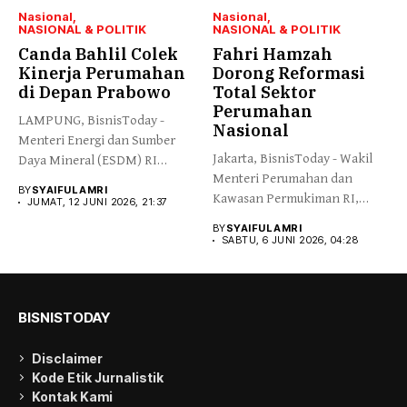
Nasional
Nasional
NASIONAL & POLITIK
NASIONAL & POLITIK
Canda Bahlil Colek
Fahri Hamzah
Kinerja Perumahan
Dorong Reformasi
di Depan Prabowo
Total Sektor
Perumahan
LAMPUNG, BisnisToday -
Nasional
Menteri Energi dan Sumber
Jakarta, BisnisToday - Wakil
Daya Mineral (ESDM) RI
Menteri Perumahan dan
Bahlil...
BY
SYAIFUL AMRI
Kawasan Permukiman RI,
JUMAT, 12 JUNI 2026, 21:37
Fahri Hamzah,...
BY
SYAIFUL AMRI
SABTU, 6 JUNI 2026, 04:28
BISNISTODAY
Disclaimer
Kode Etik Jurnalistik
Kontak Kami