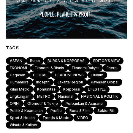
TAGS
ASEAN
Bursa
BURSA & KORPORASI
EDITOR'S VIEW
EKONOMI
Ekonomi & Bisnis
Ekonomi Rakyat
Energi
Gagasan
GLOBAL
HEADLINE NEWS
Hukum
Humaniora
Indepth
Jakarta Region
Kawasan Global
Kilas Metro
Komunitas
Korporasi
LIFESTYLE
Lingkungan
METRO
Nasional
NASIONAL & POLITIK
OPINI
Otomotif & Tekno
Perbankan & Asuransi
Politik & Keamanan
Profile
Rona & Film
Sektor Riil
Sport & Health
Trends & Mode
VIDEO
Wisata & Kuliner