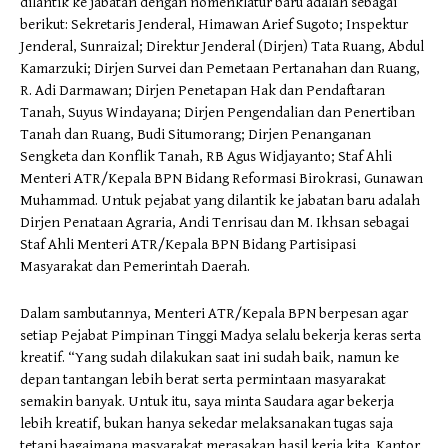
dilantik ke jabatan dengan nomenklatur baru adalah sebagai
berikut: Sekretaris Jenderal, Himawan Arief Sugoto; Inspektur
Jenderal, Sunraizal; Direktur Jenderal (Dirjen) Tata Ruang, Abdul
Kamarzuki; Dirjen Survei dan Pemetaan Pertanahan dan Ruang,
R. Adi Darmawan; Dirjen Penetapan Hak dan Pendaftaran
Tanah, Suyus Windayana; Dirjen Pengendalian dan Penertiban
Tanah dan Ruang, Budi Situmorang; Dirjen Penanganan
Sengketa dan Konflik Tanah, RB Agus Widjayanto; Staf Ahli
Menteri ATR/Kepala BPN Bidang Reformasi Birokrasi, Gunawan
Muhammad. Untuk pejabat yang dilantik ke jabatan baru adalah
Dirjen Penataan Agraria, Andi Tenrisau dan M. Ikhsan sebagai
Staf Ahli Menteri ATR/Kepala BPN Bidang Partisipasi
Masyarakat dan Pemerintah Daerah.
Dalam sambutannya, Menteri ATR/Kepala BPN berpesan agar
setiap Pejabat Pimpinan Tinggi Madya selalu bekerja keras serta
kreatif. “Yang sudah dilakukan saat ini sudah baik, namun ke
depan tantangan lebih berat serta permintaan masyarakat
semakin banyak. Untuk itu, saya minta Saudara agar bekerja
lebih kreatif, bukan hanya sekedar melaksanakan tugas saja
tetapi bagaimana masyarakat merasakan hasil kerja kita. Kantor