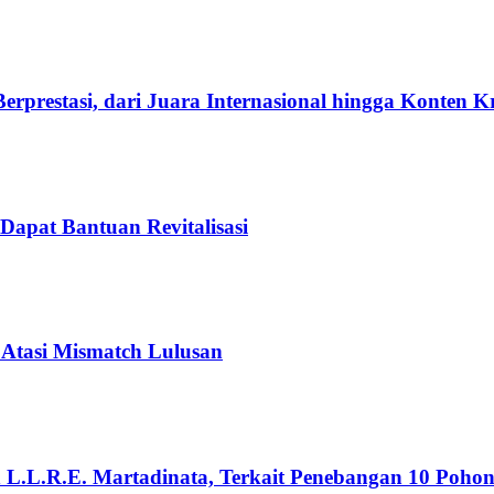
rprestasi, dari Juara Internasional hingga Konten K
Dapat Bantuan Revitalisasi
 Atasi Mismatch Lulusan
n L.L.R.E. Martadinata, Terkait Penebangan 10 Poho