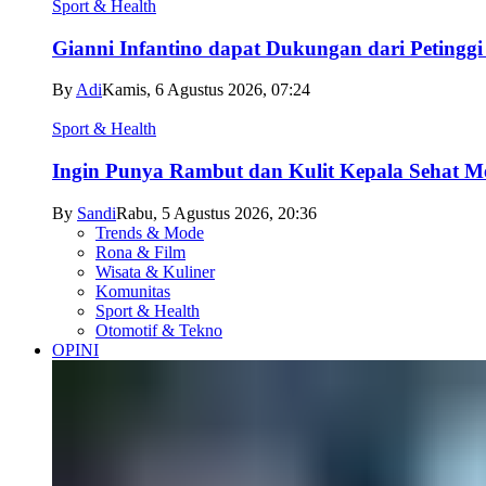
Sport & Health
Gianni Infantino dapat Dukungan dari Petingg
By
Adi
Kamis, 6 Agustus 2026, 07:24
Sport & Health
Ingin Punya Rambut dan Kulit Kepala Sehat Me
By
Sandi
Rabu, 5 Agustus 2026, 20:36
Trends & Mode
Rona & Film
Wisata & Kuliner
Komunitas
Sport & Health
Otomotif & Tekno
OPINI