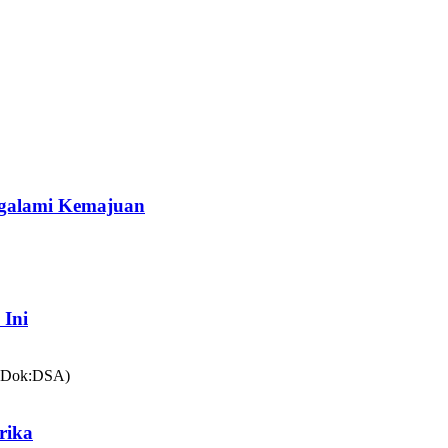
galami Kemajuan
 Ini
rika