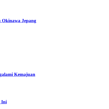
au Okinawa Jepang
galami Kemajuan
 Ini