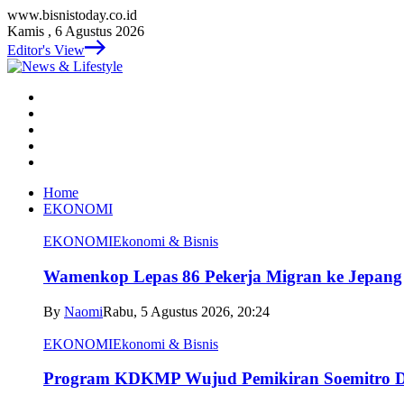
www.bisnistoday.co.id
Kamis , 6 Agustus 2026
Editor's View
Home
EKONOMI
EKONOMI
Ekonomi & Bisnis
Wamenkop Lepas 86 Pekerja Migran ke Jepang
By
Naomi
Rabu, 5 Agustus 2026, 20:24
EKONOMI
Ekonomi & Bisnis
Program KDKMP Wujud Pemikiran Soemitro D