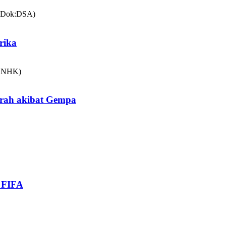
rika
arah akibat Gempa
i FIFA