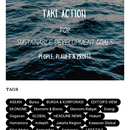
TAGS
ASEAN
Bursa
BURSA & KORPORASI
EDITOR'S VIEW
EKONOMI
Ekonomi & Bisnis
Ekonomi Rakyat
Energi
Gagasan
GLOBAL
HEADLINE NEWS
Hukum
Humaniora
Indepth
Jakarta Region
Kawasan Global
Kilas Metro
Komunitas
Korporasi
LIFESTYLE