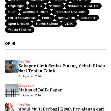
Lingkungan
METRO
Nasional
NASIONAL & POLITIK
OPINI
Otomotif & Tekno
Perbankan & Asuransi
Politik & Keamanan
Profile
Rona & Film
Sektor Riil
Sport & Health
Trends & Mode
VIDEO
Wisata & Kuliner
OPINI
Profile
Sekapur Sirih Seulas Pinang, Sebait Rindu
dari Tepian Teluk
01 Agustus 2026
Gagasan
Makna di Balik Pagar
01 Agustus 2026
Profile
Abdul Mu’ti Berbagi Kisah Perjalanan dari