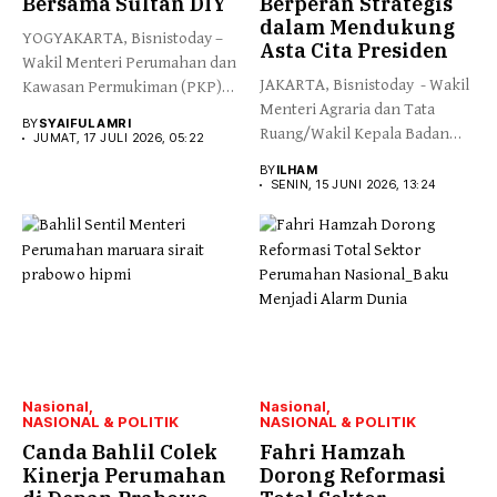
Bersama Sultan DIY
Berperan Strategis
dalam Mendukung
YOGYAKARTA, Bisnistoday –
Asta Cita Presiden
Wakil Menteri Perumahan dan
JAKARTA, Bisnistoday - Wakil
Kawasan Permukiman (PKP)
Menteri Agraria dan Tata
Fahri Hamzah...
BY
SYAIFUL AMRI
Ruang/Wakil Kepala Badan
JUMAT, 17 JULI 2026, 05:22
Pertanahan...
BY
ILHAM
SENIN, 15 JUNI 2026, 13:24
Nasional
Nasional
NASIONAL & POLITIK
NASIONAL & POLITIK
Canda Bahlil Colek
Fahri Hamzah
Kinerja Perumahan
Dorong Reformasi