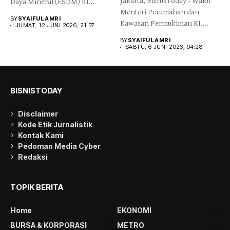
Jakarta, BisnisToday - Wakil
Daya Mineral (ESDM) RI
Menteri Perumahan dan
Bahlil...
BY
SYAIFUL AMRI
Kawasan Permukiman RI,
JUMAT, 12 JUNI 2026, 21:37
Fahri Hamzah,...
BY
SYAIFUL AMRI
SABTU, 6 JUNI 2026, 04:28
BISNISTODAY
Disclaimer
Kode Etik Jurnalistik
Kontak Kami
Pedoman Media Cyber
Redaksi
TOPIK BERITA
Home
EKONOMI
BURSA & KORPORASI
METRO