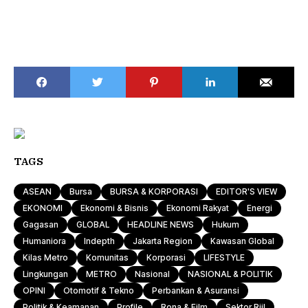
TAGS
ASEAN
Bursa
BURSA & KORPORASI
EDITOR'S VIEW
EKONOMI
Ekonomi & Bisnis
Ekonomi Rakyat
Energi
Gagasan
GLOBAL
HEADLINE NEWS
Hukum
Humaniora
Indepth
Jakarta Region
Kawasan Global
Kilas Metro
Komunitas
Korporasi
LIFESTYLE
Lingkungan
METRO
Nasional
NASIONAL & POLITIK
OPINI
Otomotif & Tekno
Perbankan & Asuransi
Politik & Keamanan
Profile
Rona & Film
Sektor Riil