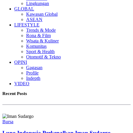
Lingkungan
GLOBAL
Kawasan Global
ASEAN
LIFESTYLE
Trends & Mode
Rona & Film
Wisata & Kuliner
Komunitas
Sport & Health
Otomotif & Tekno
OPINI
Gagasan
Profile
Indepth
VIDEO
Recent Posts
Bursa
Luno Indonesia Perkenalkan Iman Sudargo