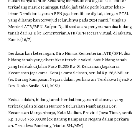
bukan hanya kantor. Sekarang memasuki era digitalisasi, kantor
terkadang masuk seminggu, tidak, jadi tidak perlu kantor lebar-
lebar. Demikian layanan BPN juga beralih ke digital, dengan PTSL
yang diharapkan terwujud seluruhnya pada 2024 nanti,” ungkap
Menteri ATR/BPN, Sofyan Djalil saat acara penyerahan dua bidang
tanah dari KPK ke Kementerian ATR/BPN secara virtual, di Jakarta,
Kamis (16/7).
Berdasarkan keterangan, Biro Humas Kementerian ATR/BPN, dua
bidang tanah yang diserahkan tersebut yakni, Satu bidang tanah
yang terletak di Jalan Paso Rt.005 Rw.04 Kelurahan Jagakarsa,
Kecamatan Jagakarsa, Kota Jakarta Selatan, senilai Rp. 26,8 Miliar
(ex Barang Rampasan Negara dalam perkara an. Terdakwa Irjen.Po
Drs. Djoko Susilo, S.H, M.Si)
Kedua, adalah, bidang tanah berikut bangunan di atasnya yang
terletak Jalan Sikatan Nomor 6 Kelurahan Nambangan Lor,
Kecamatan Mangunharjo, Kota Madiun, Provinsi Jawa Timur, senil
Rp. 10.054.766.000,00 (ex Barang Rampasan Negara dalam perkara
an. Terdakwa Bambang Irianto,SH.,MM)