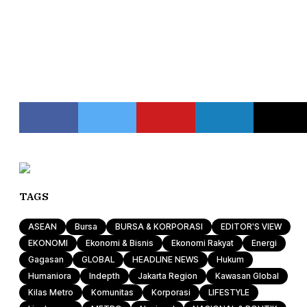
TAGS
ASEAN
Bursa
BURSA & KORPORASI
EDITOR'S VIEW
EKONOMI
Ekonomi & Bisnis
Ekonomi Rakyat
Energi
Gagasan
GLOBAL
HEADLINE NEWS
Hukum
Humaniora
Indepth
Jakarta Region
Kawasan Global
Kilas Metro
Komunitas
Korporasi
LIFESTYLE