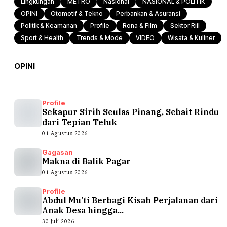
Lingkungan
METRO
Nasional
NASIONAL & POLITIK
OPINI
Otomotif & Tekno
Perbankan & Asuransi
Politik & Keamanan
Profile
Rona & Film
Sektor Riil
Sport & Health
Trends & Mode
VIDEO
Wisata & Kuliner
OPINI
Profile
Sekapur Sirih Seulas Pinang, Sebait Rindu
dari Tepian Teluk
01 Agustus 2026
Gagasan
Makna di Balik Pagar
01 Agustus 2026
Profile
Abdul Mu’ti Berbagi Kisah Perjalanan dari
Anak Desa hingga...
30 Juli 2026