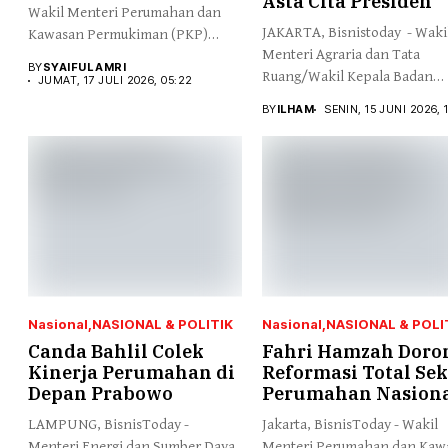
Asta Cita Presiden
Wakil Menteri Perumahan dan
JAKARTA, Bisnistoday - Waki
Kawasan Permukiman (PKP)
Menteri Agraria dan Tata
Fahri Hamzah...
BY
SYAIFUL AMRI
Ruang/Wakil Kepala Badan
JUMAT, 17 JULI 2026, 05:22
Pertanahan...
BY
ILHAM
SENIN, 15 JUNI 2026, 
Nasional
NASIONAL & POLITIK
Nasional
NASIONAL & POLI
Canda Bahlil Colek
Fahri Hamzah Doro
Kinerja Perumahan di
Reformasi Total Sek
Depan Prabowo
Perumahan Nasion
LAMPUNG, BisnisToday -
Jakarta, BisnisToday - Wakil
Menteri Energi dan Sumber Daya
Menteri Perumahan dan Kaw