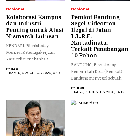
Nasional
Nasional
Kolaborasi Kampus
Pemkot Bandung
dan Industri
Segel Videotron
Penting untuk Atasi
Ilegal di Jalan
Mismatch Lulusan
L.L.R.E.
Martadinata,
KENDARI, Bisnistoday –
Terkait Penebangan
Menteri Ketenagakerjaan
10 Pohon
Yassierli menekankan
BANDUNG, Bisnistoday -
pentingnya kolaborasi yang
BY
HAR
Pemerintah Kota (Pemkot)
lebih erat...
KAMIS, 6 AGUSTUS 2026, 07:16
Bandung menyegel sebuah
videotron yang terpasang...
BY
DINNI
RABU, 5 AGUSTUS 2026, 14:19