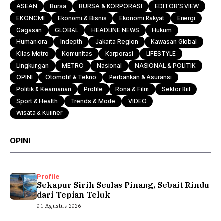
ASEAN
Bursa
BURSA & KORPORASI
EDITOR'S VIEW
EKONOMI
Ekonomi & Bisnis
Ekonomi Rakyat
Energi
Gagasan
GLOBAL
HEADLINE NEWS
Hukum
Humaniora
Indepth
Jakarta Region
Kawasan Global
Kilas Metro
Komunitas
Korporasi
LIFESTYLE
Lingkungan
METRO
Nasional
NASIONAL & POLITIK
OPINI
Otomotif & Tekno
Perbankan & Asuransi
Politik & Keamanan
Profile
Rona & Film
Sektor Riil
Sport & Health
Trends & Mode
VIDEO
Wisata & Kuliner
OPINI
Profile
Sekapur Sirih Seulas Pinang, Sebait Rindu
dari Tepian Teluk
01 Agustus 2026