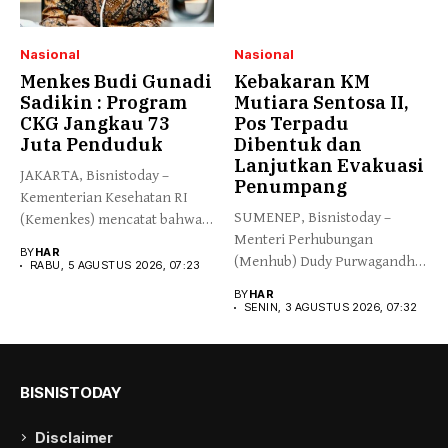
Nasional
Nasional
Menkes Budi Gunadi
Kebakaran KM
Sadikin : Program
Mutiara Sentosa II,
CKG Jangkau 73
Pos Terpadu
Juta Penduduk
Dibentuk dan
Lanjutkan Evakuasi
JAKARTA, Bisnistoday –
Penumpang
Kementerian Kesehatan RI
SUMENEP, Bisnistoday –
(Kemenkes) mencatat bahwa
Menteri Perhubungan
program Cek Kesehatan...
BY
HAR
(Menhub) Dudy Purwagandhi
RABU, 5 AGUSTUS 2026, 07:23
memantau proses evakuasi
BY
HAR
Penumpang...
SENIN, 3 AGUSTUS 2026, 07:32
BISNISTODAY
Disclaimer