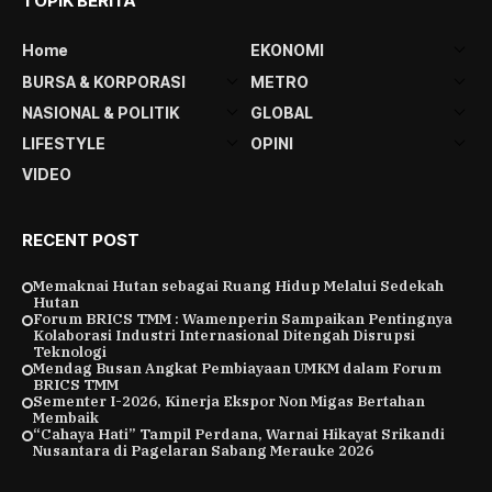
TOPIK BERITA
Home
EKONOMI
BURSA & KORPORASI
METRO
NASIONAL & POLITIK
GLOBAL
LIFESTYLE
OPINI
VIDEO
RECENT POST
Memaknai Hutan sebagai Ruang Hidup Melalui Sedekah
Hutan
Forum BRICS TMM : Wamenperin Sampaikan Pentingnya
Kolaborasi Industri Internasional Ditengah Disrupsi
Teknologi
Mendag Busan Angkat Pembiayaan UMKM dalam Forum
BRICS TMM
Sementer I-2026, Kinerja Ekspor Non Migas Bertahan
Membaik
“Cahaya Hati” Tampil Perdana, Warnai Hikayat Srikandi
Nusantara di Pagelaran Sabang Merauke 2026