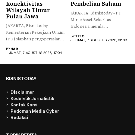
Konektivitas
Pembelian Saham
Wilayah Timur
JAKARTA, Bisnistoday - PT
Pulau Jawa
Mirae Asset Sekuritas
JAKARTA, Bisnistoday –
Indonesia menilai
Kementerian Pekerjaan Umum
pertumbuhan ekonomi
BY
TITO
(PU) siapkan pengoperasian
Indonesia...
JUMAT, 7 AGUSTUS 2026, 08:08
Jalan Tol Probolinggo-
BY
HAR
Situbondo-Banyuwangi...
JUMAT, 7 AGUSTUS 2026, 17:04
BISNISTODAY
Disclaimer
Kode Etik Jurnalistik
Kontak Kami
Pedoman Media Cyber
Redaksi