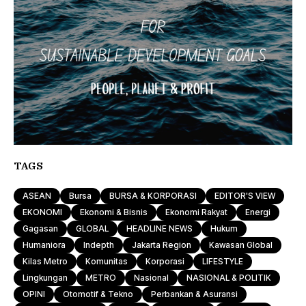
TAGS
ASEAN
Bursa
BURSA & KORPORASI
EDITOR'S VIEW
EKONOMI
Ekonomi & Bisnis
Ekonomi Rakyat
Energi
Gagasan
GLOBAL
HEADLINE NEWS
Hukum
Humaniora
Indepth
Jakarta Region
Kawasan Global
Kilas Metro
Komunitas
Korporasi
LIFESTYLE
Lingkungan
METRO
Nasional
NASIONAL & POLITIK
OPINI
Otomotif & Tekno
Perbankan & Asuransi