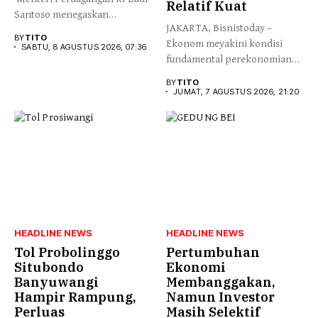
Relatif Kuat
Santoso menegaskan
JAKARTA, Bisnistoday –
pentingnya sistem
BY
TITO
Ekonom meyakini kondisi
perdagangan...
SABTU, 8 AGUSTUS 2026, 07:36
fundamental perekonomian
Indonesia relative kuat,
BY
TITO
ditengah...
JUMAT, 7 AGUSTUS 2026, 21:20
HEADLINE NEWS
HEADLINE NEWS
Tol Probolinggo
Pertumbuhan
Situbondo
Ekonomi
Banyuwangi
Membanggakan,
Hampir Rampung,
Namun Investor
Perluas
Masih Selektif