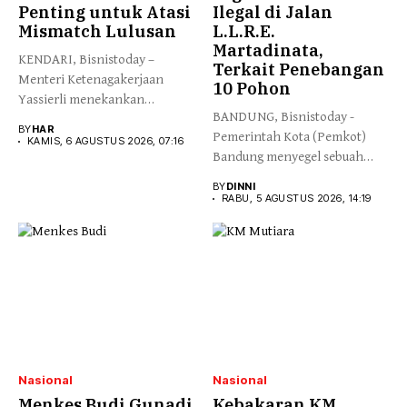
Penting untuk Atasi
Ilegal di Jalan
Mismatch Lulusan
L.L.R.E.
Martadinata,
KENDARI, Bisnistoday –
Terkait Penebangan
Menteri Ketenagakerjaan
10 Pohon
Yassierli menekankan
BANDUNG, Bisnistoday -
pentingnya kolaborasi yang
BY
HAR
Pemerintah Kota (Pemkot)
lebih erat...
KAMIS, 6 AGUSTUS 2026, 07:16
Bandung menyegel sebuah
videotron yang terpasang...
BY
DINNI
RABU, 5 AGUSTUS 2026, 14:19
Nasional
Nasional
Menkes Budi Gunadi
Kebakaran KM