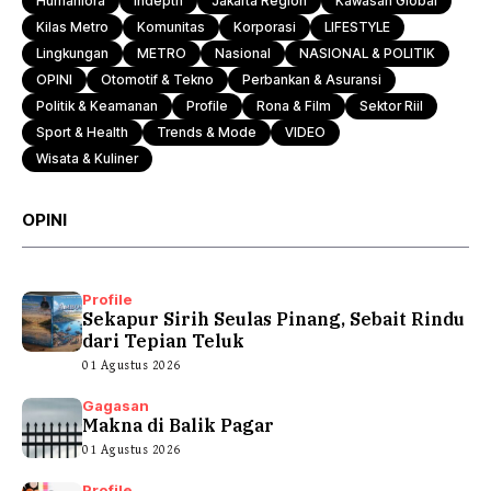
Humaniora
Indepth
Jakarta Region
Kawasan Global
Kilas Metro
Komunitas
Korporasi
LIFESTYLE
Lingkungan
METRO
Nasional
NASIONAL & POLITIK
OPINI
Otomotif & Tekno
Perbankan & Asuransi
Politik & Keamanan
Profile
Rona & Film
Sektor Riil
Sport & Health
Trends & Mode
VIDEO
Wisata & Kuliner
OPINI
Profile
Sekapur Sirih Seulas Pinang, Sebait Rindu
dari Tepian Teluk
01 Agustus 2026
Gagasan
Makna di Balik Pagar
01 Agustus 2026
Profile