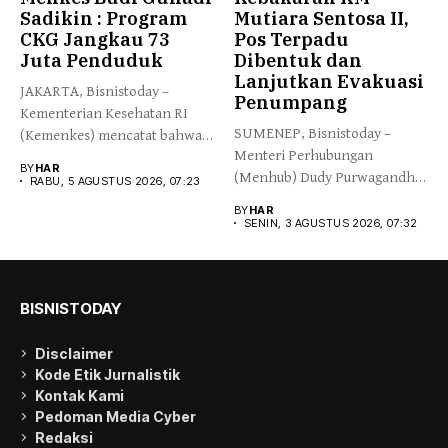
Sadikin : Program
Mutiara Sentosa II,
CKG Jangkau 73
Pos Terpadu
Juta Penduduk
Dibentuk dan
Lanjutkan Evakuasi
JAKARTA, Bisnistoday –
Penumpang
Kementerian Kesehatan RI
SUMENEP, Bisnistoday –
(Kemenkes) mencatat bahwa
Menteri Perhubungan
program Cek Kesehatan...
BY
HAR
(Menhub) Dudy Purwagandhi
RABU, 5 AGUSTUS 2026, 07:23
memantau proses evakuasi
BY
HAR
Penumpang...
SENIN, 3 AGUSTUS 2026, 07:32
BISNISTODAY
Disclaimer
Kode Etik Jurnalistik
Kontak Kami
Pedoman Media Cyber
Redaksi