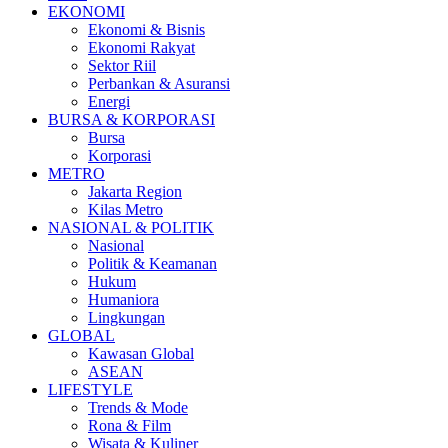
EKONOMI
Ekonomi & Bisnis
Ekonomi Rakyat
Sektor Riil
Perbankan & Asuransi
Energi
BURSA & KORPORASI
Bursa
Korporasi
METRO
Jakarta Region
Kilas Metro
NASIONAL & POLITIK
Nasional
Politik & Keamanan
Hukum
Humaniora
Lingkungan
GLOBAL
Kawasan Global
ASEAN
LIFESTYLE
Trends & Mode
Rona & Film
Wisata & Kuliner