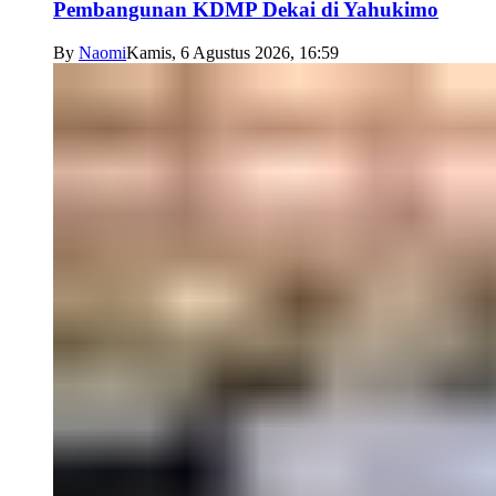
Pembangunan KDMP Dekai di Yahukimo
By
Naomi
Kamis, 6 Agustus 2026, 16:59