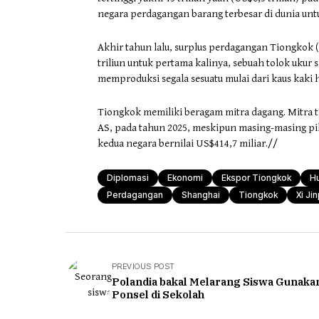
negara perdagangan barang terbesar di dunia untu
Akhir tahun lalu, surplus perdagangan Tiongkok 
triliun untuk pertama kalinya, sebuah tolok ukur 
memproduksi segala sesuatu mulai dari kaus kaki h
Tiongkok memiliki beragam mitra dagang. Mitra 
AS, pada tahun 2025, meskipun masing-masing pih
kedua negara bernilai US$414,7 miliar.//
Diplomasi
Ekonomi
Ekspor Tiongkok
H
Perdagangan
Shanghai
Tiongkok
Xi Ji
PREVIOUS POST
Polandia bakal Melarang Siswa Gunaka
Ponsel di Sekolah