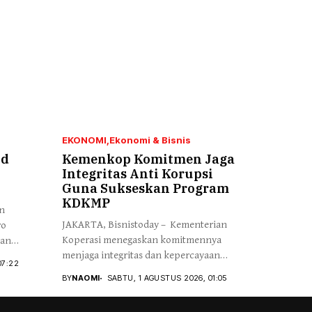
EKONOMI
Ekonomi & Bisnis
ud
Kemenkop Komitmen Jaga
Integritas Anti Korupsi
Guna Sukseskan Program
KDKMP
an
JAKARTA, Bisnistoday – Kementerian
ro
Koperasi menegaskan komitmennya
kan
menjaga integritas dan kepercayaan
07:22
publik...
BY
NAOMI
SABTU, 1 AGUSTUS 2026, 01:05