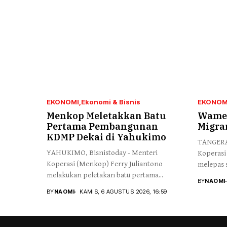
EKONOMI
Ekonomi & Bisnis
EKONOM
Menkop Meletakkan Batu
Wamen
Pertama Pembangunan
Migra
KDMP Dekai di Yahukimo
TANGERAN
YAHUKIMO, Bisnistoday - Menteri
Koperasi
Koperasi (Menkop) Ferry Juliantono
melepas s
melakukan peletakan batu pertama...
BY
NAOMI
BY
NAOMI
KAMIS, 6 AGUSTUS 2026, 16:59