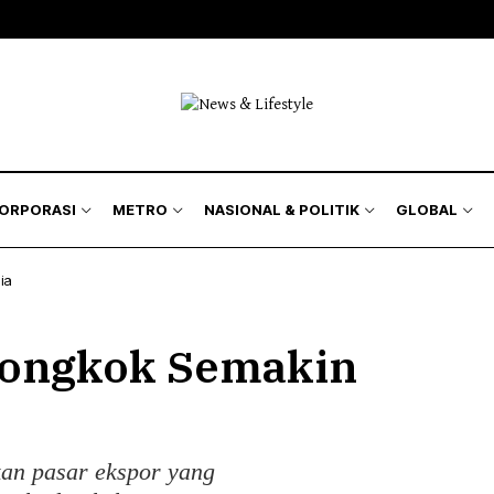
isnis
Bursa
Jakarta Region
Nasional
kyat
Korporasi
Kilas Metro
Politik & Keamanan
Hukum
& Asuransi
Humaniora
KORPORASI
METRO
NASIONAL & POLITIK
GLOBAL
Lingkungan
ia
isnis
Bursa
Jakarta Region
Nasional
Tiongkok Semakin
kyat
Korporasi
Kilas Metro
Politik & Keamanan
Hukum
& Asuransi
Humaniora
an pasar ekspor yang
Lingkungan