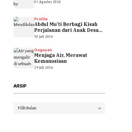
01 Agustus 2026
Profile
Abdul Mu’ti Berbagi Kisah
Perjalanan dari Anak Desa
hingga...
30 Juli 2026
Gagasan
Menjaga Air, Merawat
Kemanusiaan
29 Juli 2026
ARSIP
Arsip