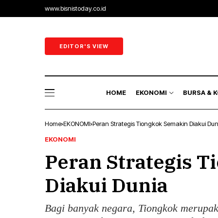
www.bisnistoday.co.id
Ekonomi & B
Ekonomi Ra
EDITOR'S VIEW
Sektor Riil
Perbankan 
HOME
EKONOMI
BURSA & 
Energi
Home
EKONOMI
Peran Strategis Tiongkok Semakin Diakui Dun
Ekonomi & B
EKONOMI
Peran Strategis 
Ekonomi Ra
Sektor Riil
Diakui Dunia
Perbankan 
Bagi banyak negara, Tiongkok merupak
Energi