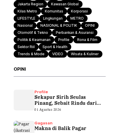
Jakarta Region
Kawasan Global
Kilas Metro
Komunitas
Korporasi
Otomotif & Tekno
LIFESTYLE
Lingkungan
METRO
Nasional
NASIONAL & POLITIK
OPINI
Otomotif & Tekno
Perbankan & Asuransi
Politik & Keamanan
Profile
Rona & Film
Sektor Riil
Sport & Health
Trends & Mode
VIDEO
Wisata & Kuliner
OPINI
Profile
Sekapur Sirih Seulas
Pinang, Sebait Rindu dari
Tepian Teluk
01 Agustus 2026
Gagasan
Makna di Balik Pagar