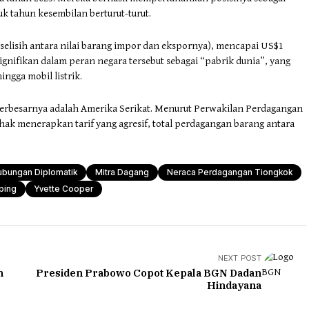
k tahun kesembilan berturut-turut.
(selisih antara nilai barang impor dan ekspornya), mencapai US$1
signifikan dalam peran negara tersebut sebagai “pabrik dunia”, yang
ingga mobil listrik.
terbesarnya adalah Amerika Serikat. Menurut Perwakilan Perdagangan
ak menerapkan tarif yang agresif, total perdagangan barang antara
ubungan Diplomatik
Mitra Dagang
Neraca Perdagangan Tiongkok
nping
Yvette Cooper
NEXT POST
n
Presiden Prabowo Copot Kepala BGN Dadan
Hindayana