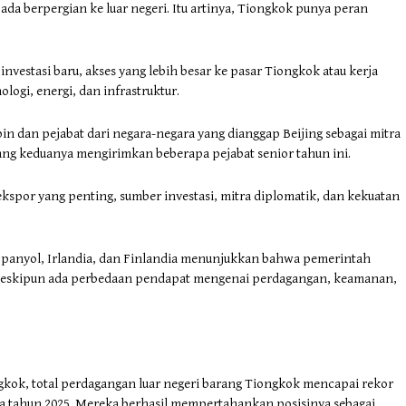
ada berpergian ke luar negeri. Itu artinya, Tiongkok punya peran
vestasi baru, akses yang lebih besar ke pasar Tiongkok atau kerja
logi, energi, dan infrastruktur.
 dan pejabat dari negara-negara yang dianggap Beijing sebagai mitra
yang keduanya mengirimkan beberapa pejabat senior tahun ini.
spor yang penting, sumber investasi, mitra diplomatik, dan kekuatan
Spanyol, Irlandia, dan Finlandia menunjukkan bahwa pemerintah
g, meskipun ada perbedaan pendapat mengenai perdagangan, keamanan,
kok, total perdagangan luar negeri barang Tiongkok mencapai rekor
 pada tahun 2025. Mereka berhasil mempertahankan posisinya sebagai