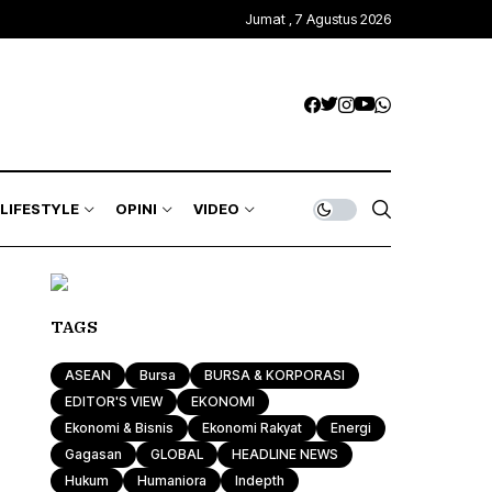
Jumat , 7 Agustus 2026
Kawasan Global
Trends & Mode
Gagasan
ASEAN
Rona & Film
Profile
Wisata & Kuliner
Indepth
Komunitas
LIFESTYLE
OPINI
VIDEO
Sport & Health
Otomotif & Tekno
Kawasan Global
Trends & Mode
Gagasan
TAGS
ASEAN
Rona & Film
Profile
ASEAN
Bursa
BURSA & KORPORASI
Wisata & Kuliner
Indepth
EDITOR'S VIEW
EKONOMI
Ekonomi & Bisnis
Ekonomi Rakyat
Energi
Komunitas
Gagasan
GLOBAL
HEADLINE NEWS
Hukum
Humaniora
Indepth
Sport & Health