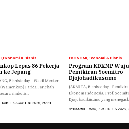
I
Ekonomi & Bisnis
EKONOMI
Ekonomi & Bisnis
kop Lepas 86 Pekerja
Program KDKMP Wuj
n ke Jepang
Pemikiran Soemitro
Djojohadikusumo
G, Bisnistoday – Wakil Menteri
JAKARTA, Bisnistoday - Pemikir
 (Wamenkop) Farida Farichah
Ekonom Indonesia, Prof. Soemit
ecara simbolis...
Djojohadikusumo yang menegas
RABU, 5 AGUSTUS 2026, 20:24
kemerdekaan...
BY
NAOMI
RABU, 5 AGUSTUS 2026, 