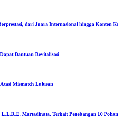
rprestasi, dari Juara Internasional hingga Konten K
Dapat Bantuan Revitalisasi
 Atasi Mismatch Lulusan
n L.L.R.E. Martadinata, Terkait Penebangan 10 Poho