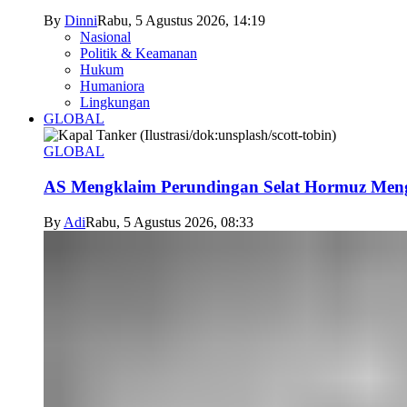
By
Dinni
Rabu, 5 Agustus 2026, 14:19
Nasional
Politik & Keamanan
Hukum
Humaniora
Lingkungan
GLOBAL
GLOBAL
AS Mengklaim Perundingan Selat Hormuz Men
By
Adi
Rabu, 5 Agustus 2026, 08:33