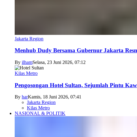
Jakarta Region
Menhub Dudy Bersama Gubernur Jakarta Resmi
By
ilham
Selasa, 23 Juni 2026, 07:12
Kilas Metro
Pengosongan Hotel Sultan, Sejumlah Pintu Ka
By
har
Kamis, 18 Juni 2026, 07:41
Jakarta Region
Kilas Metro
NASIONAL & POLITIK