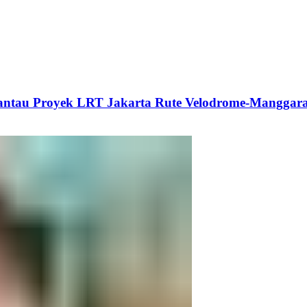
Pantau Proyek LRT Jakarta Rute Velodrome-Manggara