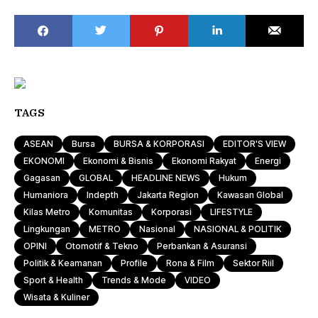
TAGS
ASEAN
Bursa
BURSA & KORPORASI
EDITOR'S VIEW
EKONOMI
Ekonomi & Bisnis
Ekonomi Rakyat
Energi
Gagasan
GLOBAL
HEADLINE NEWS
Hukum
Humaniora
Indepth
Jakarta Region
Kawasan Global
Kilas Metro
Komunitas
Korporasi
LIFESTYLE
Lingkungan
METRO
Nasional
NASIONAL & POLITIK
OPINI
Otomotif & Tekno
Perbankan & Asuransi
Politik & Keamanan
Profile
Rona & Film
Sektor Riil
Sport & Health
Trends & Mode
VIDEO
Wisata & Kuliner