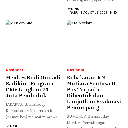
videotron yang terpasang...
BY
DINNI
RABU, 5 AGUSTUS 2026, 14:19
Nasional
Nasional
Menkes Budi Gunadi
Kebakaran KM
Sadikin : Program
Mutiara Sentosa II,
CKG Jangkau 73
Pos Terpadu
Juta Penduduk
Dibentuk dan
Lanjutkan Evakuasi
JAKARTA, Bisnistoday –
Penumpang
Kementerian Kesehatan RI
SUMENEP, Bisnistoday –
(Kemenkes) mencatat bahwa
Menteri Perhubungan
program Cek Kesehatan...
BY
HAR