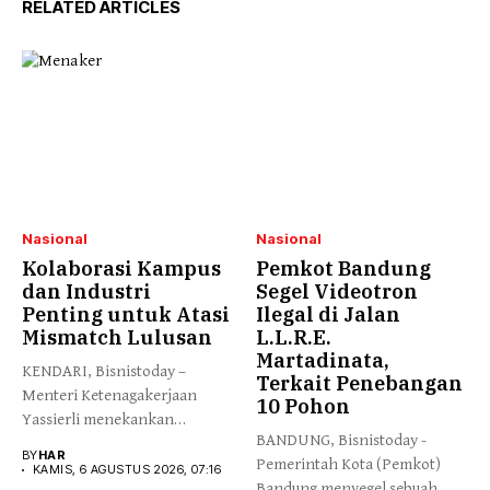
RELATED ARTICLES
Nasional
Nasional
Kolaborasi Kampus
Pemkot Bandung
dan Industri
Segel Videotron
Penting untuk Atasi
Ilegal di Jalan
Mismatch Lulusan
L.L.R.E.
Martadinata,
KENDARI, Bisnistoday –
Terkait Penebangan
Menteri Ketenagakerjaan
10 Pohon
Yassierli menekankan
BANDUNG, Bisnistoday -
pentingnya kolaborasi yang
BY
HAR
Pemerintah Kota (Pemkot)
lebih erat...
KAMIS, 6 AGUSTUS 2026, 07:16
Bandung menyegel sebuah