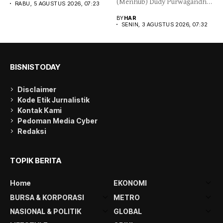
(Menhub) Dudy Purwagandhi
RABU, 5 AGUSTUS 2026, 07:23
memantau proses evakuasi
BY
HAR
Penumpang...
SENIN, 3 AGUSTUS 2026, 07:32
BISNISTODAY
Disclaimer
Kode Etik Jurnalistik
Kontak Kami
Pedoman Media Cyber
Redaksi
TOPIK BERITA
Home
EKONOMI
BURSA & KORPORASI
METRO
NASIONAL & POLITIK
GLOBAL