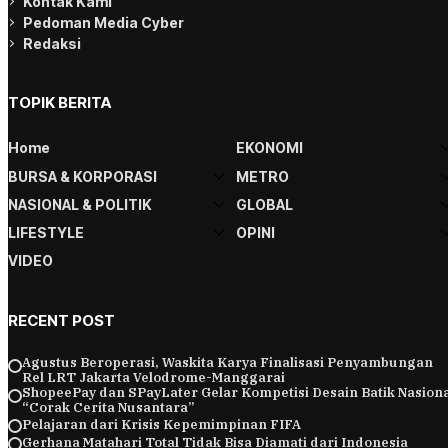
Kontak Kami
Pedoman Media Cyber
Redaksi
TOPIK BERITA
Home
EKONOMI
BURSA & KORPORASI
METRO
NASIONAL & POLITIK
GLOBAL
LIFESTYLE
OPINI
VIDEO
RECENT POST
Agustus Beroperasi, Waskita Karya Finalisasi Penyambungan
Rel LRT Jakarta Velodrome-Manggarai
ShopeePay dan SPayLater Gelar Kompetisi Desain Batik Nasiona
“Corak Cerita Nusantara”
Pelajaran dari Krisis Kepemimpinan FIFA
Gerhana Matahari Total Tidak Bisa Diamati dari Indonesia