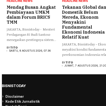
HEADLINE NEWS
HEADLINE NEWS
Mendag Busan Angkat
Tekanan Global da
Pembiayaan UMKM
Domestik Belum
dalam Forum BRICS
Mereda, Ekonom
TMM
Menyakini
Fundamental
JAKARTA, Bisnistoday - Menteri
Ekonomi Indonesia
Perdagangan RI Budi Santoso
Relatif Kuat
menegaskan pentingnya sistem
JAKARTA, Bisnistoday – Eko
perdagangan...
BY
TITO
meyakini kondisi fundamenta
SABTU, 8 AGUSTUS 2026, 07:36
perekonomian Indonesia rela
kuat, ditengah...
BY
TITO
JUMAT, 7 AGUSTUS 2026, 21:2
BISNISTODAY
Disclaimer
Kode Etik Jurnalistik