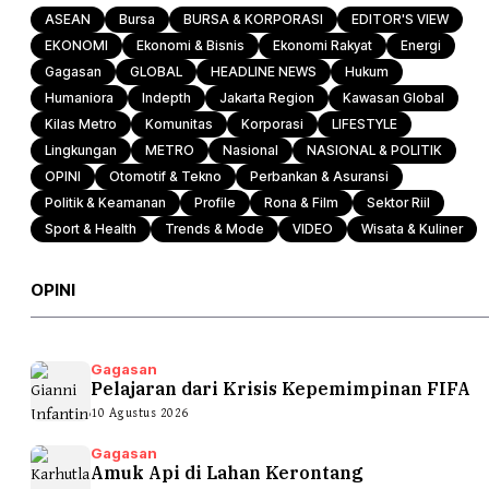
ASEAN
Bursa
BURSA & KORPORASI
EDITOR'S VIEW
EKONOMI
Ekonomi & Bisnis
Ekonomi Rakyat
Energi
Gagasan
GLOBAL
HEADLINE NEWS
Hukum
Humaniora
Indepth
Jakarta Region
Kawasan Global
Kilas Metro
Komunitas
Korporasi
LIFESTYLE
Lingkungan
METRO
Nasional
NASIONAL & POLITIK
OPINI
Otomotif & Tekno
Perbankan & Asuransi
Politik & Keamanan
Profile
Rona & Film
Sektor Riil
Sport & Health
Trends & Mode
VIDEO
Wisata & Kuliner
OPINI
Gagasan
Pelajaran dari Krisis Kepemimpinan FIFA
10 Agustus 2026
Gagasan
Amuk Api di Lahan Kerontang