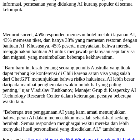
informasi, pemesanan yang didukung AI kurang populer di semua
kelompok.
Menurut survei, 45% responden memesan hotel melalui layanan AI,
43% memesan tiket, dan hanya 38% yang memesan restoran dengan
bantuan AI. Khususnya, 45% peserta menyatakan bahwa mereka
menggunakan bantuan AI untuk menjawab pertanyaan seputar visa
dan migrasi, yang menimbulkan beberapa kekhawatiran.
“Baru baru ini kisah tentang seorang penulis Australia yang tidak
dapat terbang ke konferensi di Chili karena saran visa yang salah
dari ChatGPT menunjukkan bahwa risiko halusinasi AI lebih besar
daripada manfaat penghematan waktu untuk hal yang paling
penting,” ujar Vladislav Tushkanov, Manajer Grup di Kaspersky AI
Technology Research Center dalam keterangan persnya beberapa
waktu lalu.
“Beberapa tren penggunaan AI yang kami amati menunjukkan
bahwa peran AI dalam memecahkan masalah sehari-hari sedang
berubah. Semua responden menghargai waktu mereka dan lebih
menyukai hasil personalisasi yang disediakan AI,” tambahnya.
Baca Juga :
Ternyata Hanya Sedikit Wisatawan Gunakan AI Untuk