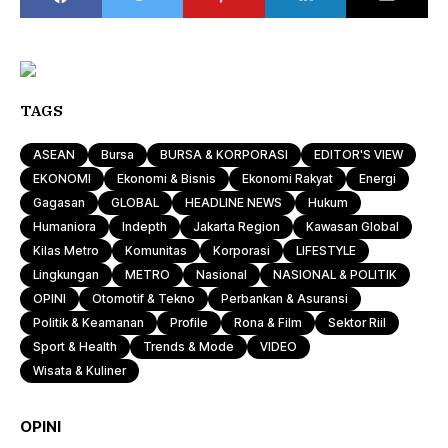
TAGS
ASEAN
Bursa
BURSA & KORPORASI
EDITOR'S VIEW
EKONOMI
Ekonomi & Bisnis
Ekonomi Rakyat
Energi
Gagasan
GLOBAL
HEADLINE NEWS
Hukum
Humaniora
Indepth
Jakarta Region
Kawasan Global
Kilas Metro
Komunitas
Korporasi
LIFESTYLE
Lingkungan
METRO
Nasional
NASIONAL & POLITIK
OPINI
Otomotif & Tekno
Perbankan & Asuransi
Politik & Keamanan
Profile
Rona & Film
Sektor Riil
Sport & Health
Trends & Mode
VIDEO
Wisata & Kuliner
OPINI