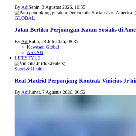
By
Adi
Senin, 3 Agustus 2026, 10:55
GLOBAL
Jalan Berliku Perjuangan Kaum Sosialis di Ame
By
Adi
Rabu, 29 Juli 2026, 08:35
Kawasan Global
ASEAN
LIFESTYLE
Sport & Health
Real Madrid Perpanjang Kontrak Vinicius Jr h
By
Adi
Jumat, 7 Agustus 2026, 06:52