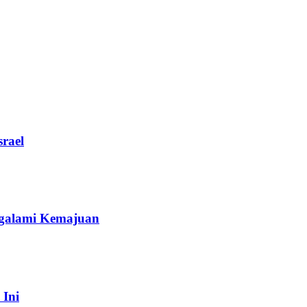
rael
galami Kemajuan
 Ini