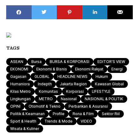
TAGS
ASEAN
Bursa
BURSA & KORPORASI
EDITOR'S VIEW
EKONOMI
Ekonomi & Bisnis
Ekonomi Rakyat
Energi
Gagasan
GLOBAL
HEADLINE NEWS
Hukum
Humaniora
Indepth
Jakarta Region
Kawasan Global
Kilas Metro
Komunitas
Korporasi
LIFESTYLE
Lingkungan
METRO
Nasional
NASIONAL & POLITIK
OPINI
Otomotif & Tekno
Perbankan & Asuransi
Politik & Keamanan
Profile
Rona & Film
Sektor Riil
Sport & Health
Trends & Mode
VIDEO
Wisata & Kuliner