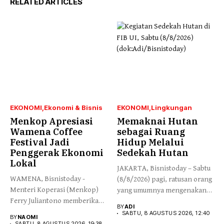
RELATED ARTICLES
EKONOMI
Ekonomi & Bisnis
EKONOMI
Lingkungan
Menkop Apresiasi
Memaknai Hutan
Wamena Coffee
sebagai Ruang
Festival Jadi
Hidup Melalui
Penggerak Ekonomi
Sedekah Hutan
Lokal
JAKARTA, Bisnistoday – Sabtu
WAMENA, Bisnistoday -
(8/8/2026) pagi, ratusan orang
Menteri Koperasi (Menkop)
yang umumnya mengenakan
Ferry Juliantono memberikan
budaya...
BY
ADI
apresiasi yang tinggi...
SABTU, 8 AGUSTUS 2026, 12:40
BY
NAOMI
SABTU, 8 AGUSTUS 2026, 19:38