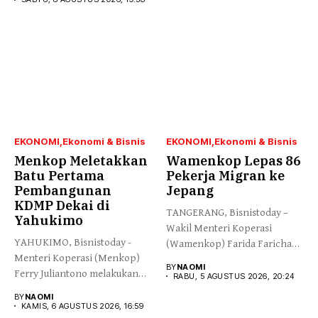
EKONOMI
Ekonomi & Bisnis
EKONOMI
Ekonomi & Bisnis
Menkop Meletakkan
Wamenkop Lepas 86
Batu Pertama
Pekerja Migran ke
Pembangunan
Jepang
KDMP Dekai di
TANGERANG, Bisnistoday –
Yahukimo
Wakil Menteri Koperasi
YAHUKIMO, Bisnistoday -
(Wamenkop) Farida Farichah
Menteri Koperasi (Menkop)
melepas secara simbolis...
BY
NAOMI
Ferry Juliantono melakukan
RABU, 5 AGUSTUS 2026, 20:24
peletakan batu pertama...
BY
NAOMI
KAMIS, 6 AGUSTUS 2026, 16:59