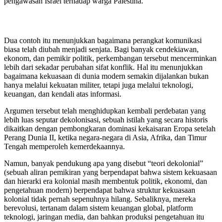
pengawasan Israel terhadap warga Palestina.
Dua contoh itu menunjukkan bagaimana perangkat komunikasi
biasa telah diubah menjadi senjata. Bagi banyak cendekiawan,
ekonom, dan pemikir politik, perkembangan tersebut mencerminkan
lebih dari sekadar perubahan sifat konflik. Hal itu menunjukkan
bagaimana kekuasaan di dunia modern semakin dijalankan bukan
hanya melalui kekuatan militer, tetapi juga melalui teknologi,
keuangan, dan kendali atas informasi.
Argumen tersebut telah menghidupkan kembali perdebatan yang
lebih luas seputar dekolonisasi, sebuah istilah yang secara historis
dikaitkan dengan pembongkaran dominasi kekaisaran Eropa setelah
Perang Dunia II, ketika negara-negara di Asia, Afrika, dan Timur
Tengah memperoleh kemerdekaannya.
Namun, banyak pendukung apa yang disebut “teori dekolonial”
(sebuah aliran pemikiran yang berpendapat bahwa sistem kekuasaan
dan hierarki era kolonial masih membentuk politik, ekonomi, dan
pengetahuan modern) berpendapat bahwa struktur kekuasaan
kolonial tidak pernah sepenuhnya hilang. Sebaliknya, mereka
berevolusi, tertanam dalam sistem keuangan global, platform
teknologi, jaringan media, dan bahkan produksi pengetahuan itu