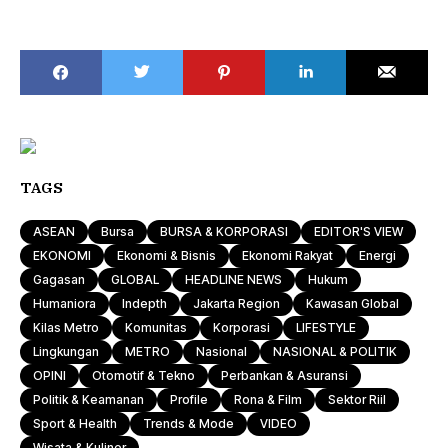
TAGS
ASEAN
Bursa
BURSA & KORPORASI
EDITOR'S VIEW
EKONOMI
Ekonomi & Bisnis
Ekonomi Rakyat
Energi
Gagasan
GLOBAL
HEADLINE NEWS
Hukum
Humaniora
Indepth
Jakarta Region
Kawasan Global
Kilas Metro
Komunitas
Korporasi
LIFESTYLE
Lingkungan
METRO
Nasional
NASIONAL & POLITIK
OPINI
Otomotif & Tekno
Perbankan & Asuransi
Politik & Keamanan
Profile
Rona & Film
Sektor Riil
Sport & Health
Trends & Mode
VIDEO
Wisata & Kuliner