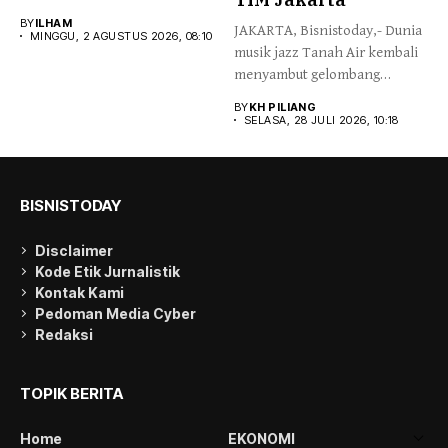
Office...
BY
ILHAM
JAKARTA, Bisnistoday,- ​Dunia
MINGGU, 2 AGUSTUS 2026, 08:10
musik jazz Tanah Air kembali
menyambut gelombang
antusiasme baru...
BY
KH PILIANG
SELASA, 28 JULI 2026, 10:18
BISNISTODAY
Disclaimer
Kode Etik Jurnalistik
Kontak Kami
Pedoman Media Cyber
Redaksi
TOPIK BERITA
Home
EKONOMI