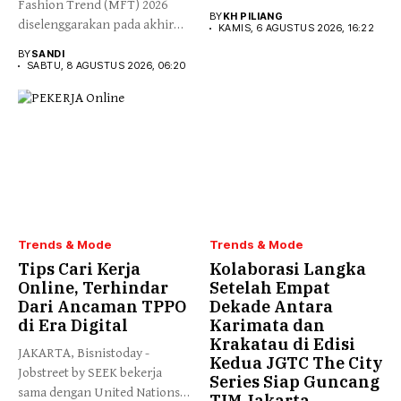
Fashion Trend (MFT) 2026
kreatif dari talenta...
BY
KH PILIANG
diselenggarakan pada akhir
KAMIS, 6 AGUSTUS 2026, 16:22
Juli...
BY
SANDI
SABTU, 8 AGUSTUS 2026, 06:20
Trends & Mode
Trends & Mode
Tips Cari Kerja
Kolaborasi Langka
Online, Terhindar
Setelah Empat
Dari Ancaman TPPO
Dekade Antara
di Era Digital
Karimata dan
Krakatau di Edisi
JAKARTA, Bisnistoday -
Kedua JGTC The City
Jobstreet by SEEK bekerja
Series Siap Guncang
sama dengan United Nations
TIM Jakarta