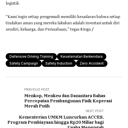
logistik.
“Kami ingin setiap pengemudi memiliki kesadaran bahwa setiap
tindakan aman yang mereka lakukan adalah investasi untuk diri
sendiri, keluarga, dan Perusahaan,” tegas Ringo./
Defensive Driving Training
Keselamatan Berkendara
Safety Campaign
Safety Induction
Zero Accident
PREVIOUS POST
Menkop, Menkeu dan Danantara Bahas
Percepatan Pembangunan Fisik Koperasi
Merah Putih
NEXT POST
Kementerian UMKM Luncurkan ACCES,
Program Pembiayaan hingga Rp20 Miliar bagi
Usaha Menengah