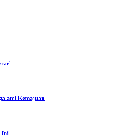
rael
galami Kemajuan
 Ini