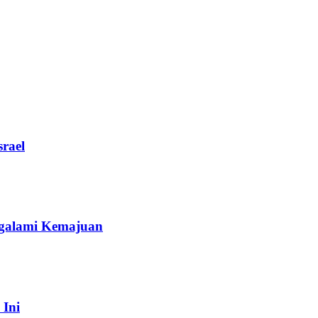
rael
galami Kemajuan
 Ini