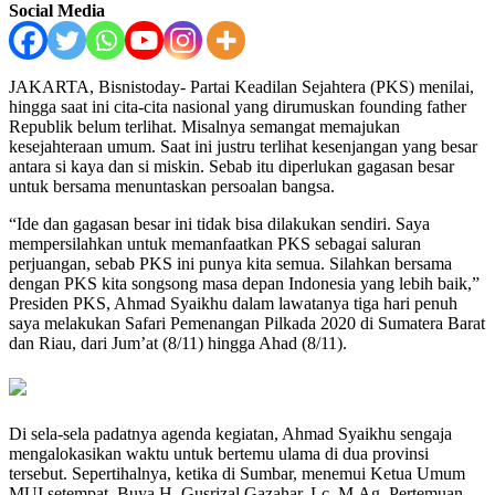
Social Media
JAKARTA, Bisnistoday- Partai Keadilan Sejahtera (PKS) menilai,
hingga saat ini cita-cita nasional yang dirumuskan founding father
Republik belum terlihat. Misalnya semangat memajukan
kesejahteraan umum. Saat ini justru terlihat kesenjangan yang besar
antara si kaya dan si miskin. Sebab itu diperlukan gagasan besar
untuk bersama menuntaskan persoalan bangsa.
“Ide dan gagasan besar ini tidak bisa dilakukan sendiri. Saya
mempersilahkan untuk memanfaatkan PKS sebagai saluran
perjuangan, sebab PKS ini punya kita semua. Silahkan bersama
dengan PKS kita songsong masa depan Indonesia yang lebih baik,”
Presiden PKS, Ahmad Syaikhu dalam lawatanya tiga hari penuh
saya melakukan Safari Pemenangan Pilkada 2020 di Sumatera Barat
dan Riau, dari Jum’at (8/11) hingga Ahad (8/11).
Di sela-sela padatnya agenda kegiatan, Ahmad Syaikhu sengaja
mengalokasikan waktu untuk bertemu ulama di dua provinsi
tersebut. Sepertihalnya, ketika di Sumbar, menemui Ketua Umum
MUI setempat, Buya H. Gusrizal Gazahar, Lc, M.Ag. Pertemuan