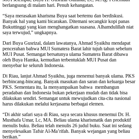
berlangsung di malam hari. Penuh kehangatan.
“Saya merasakan kharisma Buya saat bertemu dan berdiskusi.
Banyak hal yang kami bicarakan. Ditemani secangkir kopi panas
Bukuttinggi yang kian menghangatkan suasana. Alhamdulillah niat
saya terwujud,” ungkapnya.
Dari Buya Gusrizal, dalam lawatanya, Ahmad Syaikhu mendapat
pencerahan bahwa MUI Sumatera Barat lahir tujuh tahun sebelum
MUI Pusat. Semangat bersatunya ulama Sumatera Barat dibawa
oleh Buya Hamka, kemudian terbentuklah MUI Pusat dan
menyebar ke seluruh Indonesia.
Di Riau, lanjut Ahmad Syaikhu, juga menemui banyak ulama. PKS
berbincang-bincang. Banyak masukan dan saran dan keluarga besar
PKS. Sementara itu, Ia menyampaikan bahwa membangun
peradaban dan Indonesia bukan pekerjaan mudah dan tidak bisa
dilakukan sendiri. Semangat untuk mewujudkan cita-cita nasional
harus dilakukan melalui kerjasama berbagai elemen.
“Di akhir safari saya di Riau, saya secara khusus menemui Dr. H.
Musthafa Umar, Lc, MA. Beliau ulama kharismatik dan produktif
menulis buku. Beliau telah menulis 26 judul buku. Saat ini sedang
menyelesaikan Tafsir Al-Ma’rifah. Banyak wejangan yang beliau
berikan.”