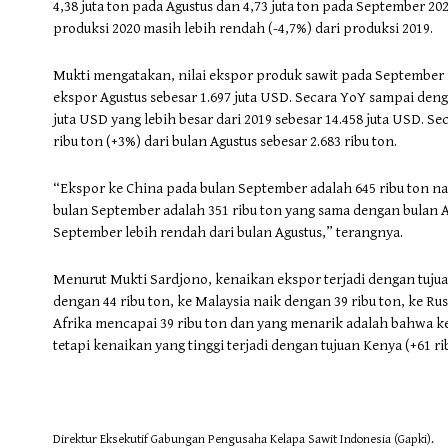
4,38 juta ton pada Agustus dan 4,73 juta ton pada September 2
produksi 2020 masih lebih rendah (-4,7%) dari produksi 2019.
Mukti mengatakan, nilai ekspor produk sawit pada September 
ekspor Agustus sebesar 1.697 juta USD. Secara YoY sampai den
juta USD yang lebih besar dari 2019 sebesar 14.458 juta USD. S
ribu ton (+3%) dari bulan Agustus sebesar 2.683 ribu ton.
“Ekspor ke China pada bulan September adalah 645 ribu ton nai
bulan September adalah 351 ribu ton yang sama dengan bulan 
September lebih rendah dari bulan Agustus,” terangnya.
Menurut Mukti Sardjono, kenaikan ekspor terjadi dengan tujuan 
dengan 44 ribu ton, ke Malaysia naik dengan 39 ribu ton, ke Ru
Afrika mencapai 39 ribu ton dan yang menarik adalah bahwa ke
tetapi kenaikan yang tinggi terjadi dengan tujuan Kenya (+61 rib
Direktur Eksekutif Gabungan Pengusaha Kelapa Sawit Indonesia (Gapki).