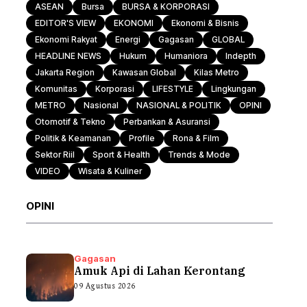
ASEAN
Bursa
BURSA & KORPORASI
EDITOR'S VIEW
EKONOMI
Ekonomi & Bisnis
Ekonomi Rakyat
Energi
Gagasan
GLOBAL
HEADLINE NEWS
Hukum
Humaniora
Indepth
Jakarta Region
Kawasan Global
Kilas Metro
Komunitas
Korporasi
LIFESTYLE
Lingkungan
METRO
Nasional
NASIONAL & POLITIK
OPINI
Otomotif & Tekno
Perbankan & Asuransi
Politik & Keamanan
Profile
Rona & Film
Sektor Riil
Sport & Health
Trends & Mode
VIDEO
Wisata & Kuliner
OPINI
Gagasan
Amuk Api di Lahan Kerontang
09 Agustus 2026