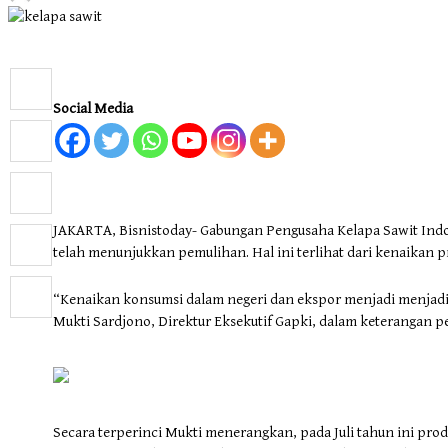
Energi
Lingkungan
Sport & Health
Otomotif & Tekno
Social Media
JAKARTA, Bisnistoday- Gabungan Pengusaha Kelapa Sawit Indo
telah menunjukkan pemulihan. Hal ini terlihat dari kenaikan p
“Kenaikan konsumsi dalam negeri dan ekspor menjadi menjadi
Mukti Sardjono, Direktur Eksekutif Gapki, dalam keterangan per
Secara terperinci Mukti menerangkan, pada Juli tahun ini prod