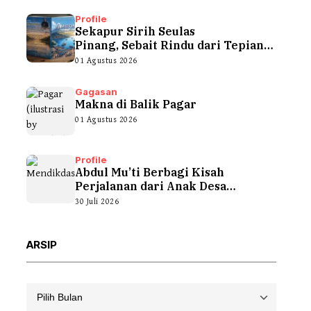
Profile
Sekapur Sirih Seulas
Pinang, Sebait Rindu dari Tepian
Teluk
01 Agustus 2026
Gagasan
Makna di Balik Pagar
01 Agustus 2026
Profile
Abdul Mu’ti Berbagi Kisah
Perjalanan dari Anak Desa
hingga...
30 Juli 2026
ARSIP
Arsip