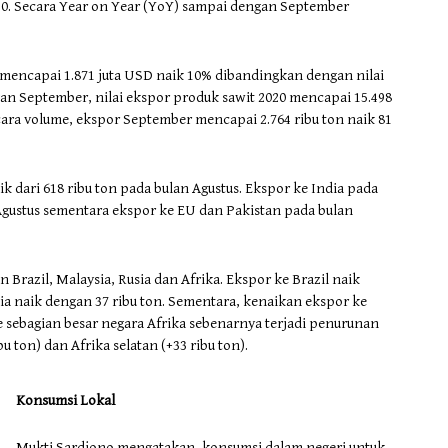
020. Secara Year on Year (YoY) sampai dengan September
mencapai 1.871 juta USD naik 10% dibandingkan dengan nilai
gan September, nilai ekspor produk sawit 2020 mencapai 15.498
ecara volume, ekspor September mencapai 2.764 ribu ton naik 81
k dari 618 ribu ton pada bulan Agustus. Ekspor ke India pada
Agustus sementara ekspor ke EU dan Pakistan pada bulan
Brazil, Malaysia, Rusia dan Afrika. Ekspor ke Brazil naik
sia naik dengan 37 ribu ton. Sementara, kenaikan ekspor ke
 sebagian besar negara Afrika sebenarnya terjadi penurunan
u ton) dan Afrika selatan (+33 ribu ton).
Konsumsi Lokal
Mukti Sardjono mengatakan, konsumsi dalam negeri untuk