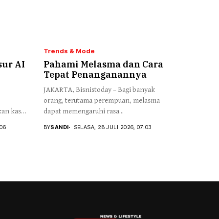
Trends & Mode
ur AI
Pahami Melasma dan Cara
Tepat Penanganannya
I
JAKARTA, Bisnistoday – Bagi banyak
orang, terutama perempuan, melasma
an kasur
dapat memengaruhi rasa...
:06
BY
SANDI
SELASA, 28 JULI 2026, 07:03