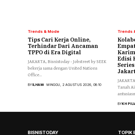
Trends & Mode
Trends 
Tips Cari Kerja Online,
Kolab
Terhindar Dari Ancaman
Empat
TPPO di Era Digital
Karim
Edisi
JAKARTA, Bisnistoday - Jobstreet by SEEK
Serie
bekerja sama dengan United Nations
Jakar
Office...
JAKARTA, 
BY
ILHAM
MINGGU, 2 AGUSTUS 2026, 08:10
Tanah Ai
antusiasm
BY
KH PIL
BISNISTODAY
TOPIK 