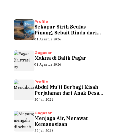
Profile
Sekapur Sirih Seulas
Pinang, Sebait Rindu dari
Tepian Teluk
01 Agustus 2026
Gagasan
Makna di Balik Pagar
01 Agustus 2026
Profile
Abdul Mu’ti Berbagi Kisah
Perjalanan dari Anak Desa
hingga...
30 Juli 2026
Gagasan
Menjaga Air, Merawat
Kemanusiaan
29 Juli 2026