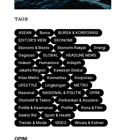
TAGS
ASEAN
Bursa
BURSA & KORPORASI
EDITOR'S VIEW
EKONOMI
Ekonomi & Bisnis
Ekonomi Rakyat
Energi
Gagasan
GLOBAL
HEADLINE NEWS
Hukum
Humaniora
Indepth
Jakarta Region
Kawasan Global
Kilas Metro
Komunitas
Korporasi
LIFESTYLE
Lingkungan
METRO
Nasional
NASIONAL & POLITIK
OPINI
Otomotif & Tekno
Perbankan & Asuransi
Politik & Keamanan
Profile
Rona & Film
Sektor Riil
Sport & Health
Trends & Mode
VIDEO
Wisata & Kuliner
OPINI