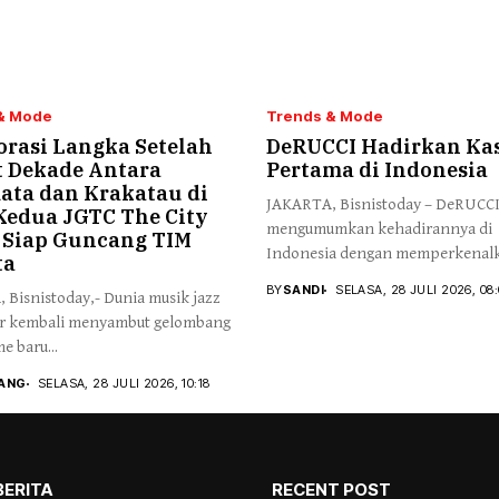
& Mode
Trends & Mode
orasi Langka Setelah
DeRUCCI Hadirkan Kas
 Dekade Antara
Pertama di Indonesia
ata dan Krakatau di
JAKARTA, Bisnistoday – DeRUCC
 Kedua JGTC The City
mengumumkan kehadirannya di
s Siap Guncang TIM
Indonesia dengan memperkenalk
ta
berbasis...
BY
SANDI
SELASA, 28 JULI 2026, 08
Bisnistoday,- ​Dunia musik jazz
r kembali menyambut gelombang
e baru...
IANG
SELASA, 28 JULI 2026, 10:18
BERITA
RECENT POST