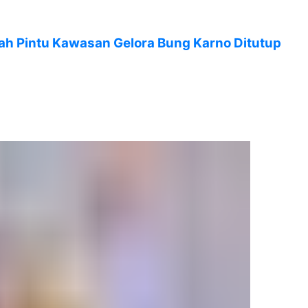
ah Pintu Kawasan Gelora Bung Karno Ditutup