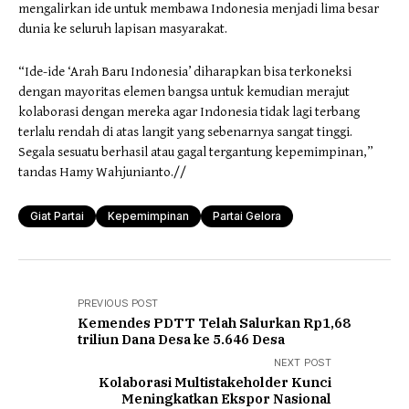
mengalirkan ide untuk membawa Indonesia menjadi lima besar
dunia ke seluruh lapisan masyarakat.
“Ide-ide ‘Arah Baru Indonesia’ diharapkan bisa terkoneksi
dengan mayoritas elemen bangsa untuk kemudian merajut
kolaborasi dengan mereka agar Indonesia tidak lagi terbang
terlalu rendah di atas langit yang sebenarnya sangat tinggi.
Segala sesuatu berhasil atau gagal tergantung kepemimpinan,”
tandas Hamy Wahjunianto.//
Giat Partai
Kepemimpinan
Partai Gelora
PREVIOUS POST
Kemendes PDTT Telah Salurkan Rp1,68
triliun Dana Desa ke 5.646 Desa
NEXT POST
Kolaborasi Multistakeholder Kunci
Meningkatkan Ekspor Nasional