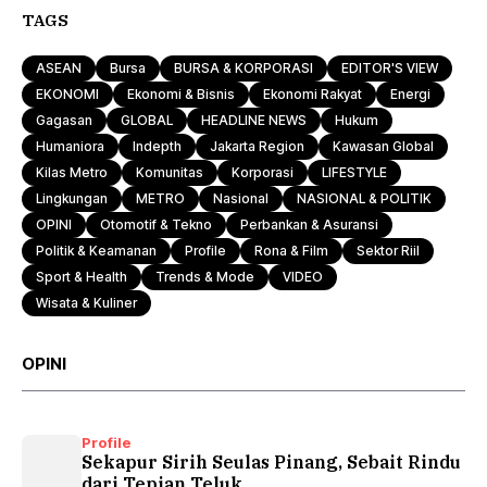
TAGS
ASEAN
Bursa
BURSA & KORPORASI
EDITOR'S VIEW
EKONOMI
Ekonomi & Bisnis
Ekonomi Rakyat
Energi
Gagasan
GLOBAL
HEADLINE NEWS
Hukum
Humaniora
Indepth
Jakarta Region
Kawasan Global
Kilas Metro
Komunitas
Korporasi
LIFESTYLE
Lingkungan
METRO
Nasional
NASIONAL & POLITIK
OPINI
Otomotif & Tekno
Perbankan & Asuransi
Politik & Keamanan
Profile
Rona & Film
Sektor Riil
Sport & Health
Trends & Mode
VIDEO
Wisata & Kuliner
OPINI
Profile
Sekapur Sirih Seulas Pinang, Sebait Rindu
dari Tepian Teluk