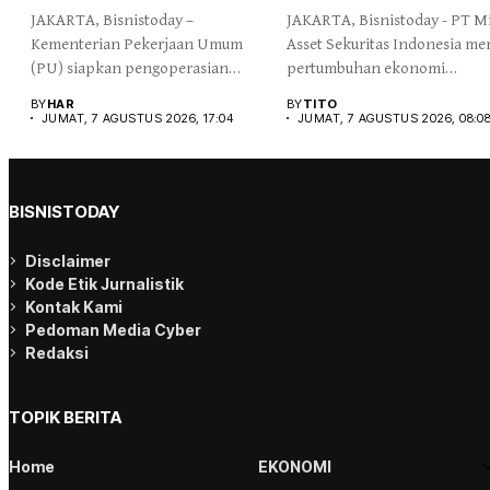
JAKARTA, Bisnistoday –
JAKARTA, Bisnistoday - PT M
Kementerian Pekerjaan Umum
Asset Sekuritas Indonesia men
(PU) siapkan pengoperasian
pertumbuhan ekonomi
Jalan Tol Probolinggo-Situbondo-
Indonesia...
BY
HAR
BY
TITO
Banyuwangi...
JUMAT, 7 AGUSTUS 2026, 17:04
JUMAT, 7 AGUSTUS 2026, 08:0
BISNISTODAY
Disclaimer
Kode Etik Jurnalistik
Kontak Kami
Pedoman Media Cyber
Redaksi
TOPIK BERITA
Home
EKONOMI