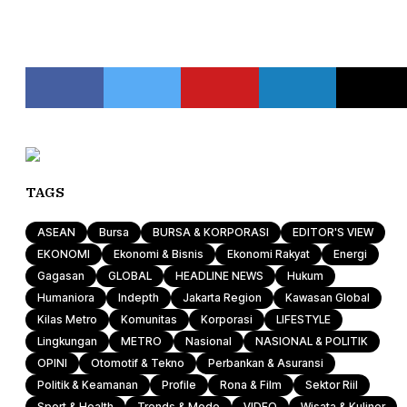
TAGS
ASEAN
Bursa
BURSA & KORPORASI
EDITOR'S VIEW
EKONOMI
Ekonomi & Bisnis
Ekonomi Rakyat
Energi
Gagasan
GLOBAL
HEADLINE NEWS
Hukum
Humaniora
Indepth
Jakarta Region
Kawasan Global
Kilas Metro
Komunitas
Korporasi
LIFESTYLE
Lingkungan
METRO
Nasional
NASIONAL & POLITIK
OPINI
Otomotif & Tekno
Perbankan & Asuransi
Politik & Keamanan
Profile
Rona & Film
Sektor Riil
Sport & Health
Trends & Mode
VIDEO
Wisata & Kuliner