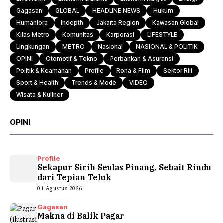
Gagasan
GLOBAL
HEADLINE NEWS
Hukum
Humaniora
Indepth
Jakarta Region
Kawasan Global
Kilas Metro
Komunitas
Korporasi
LIFESTYLE
Lingkungan
METRO
Nasional
NASIONAL & POLITIK
OPINI
Otomotif & Tekno
Perbankan & Asuransi
Politik & Keamanan
Profile
Rona & Film
Sektor Riil
Sport & Health
Trends & Mode
VIDEO
Wisata & Kuliner
OPINI
Profile
Sekapur Sirih Seulas Pinang, Sebait Rindu
dari Tepian Teluk
01 Agustus 2026
Gagasan
Makna di Balik Pagar