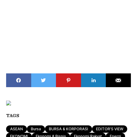
TAGS
ASEAN
Bursa
BURSA & KORPORASI
EDITOR'S VIEW
EKONOMI
Ekonomi & Bisnis
Ekonomi Rakyat
Energi