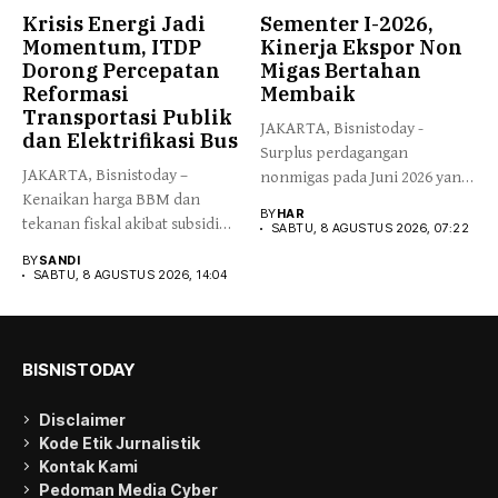
Krisis Energi Jadi
Sementer I-2026,
Momentum, ITDP
Kinerja Ekspor Non
Dorong Percepatan
Migas Bertahan
Reformasi
Membaik
Transportasi Publik
JAKARTA, Bisnistoday -
dan Elektrifikasi Bus
Surplus perdagangan
JAKARTA, Bisnistoday –
nonmigas pada Juni 2026 yang
Kenaikan harga BBM dan
sebesar USD...
BY
HAR
tekanan fiskal akibat subsidi
SABTU, 8 AGUSTUS 2026, 07:22
energi...
BY
SANDI
SABTU, 8 AGUSTUS 2026, 14:04
BISNISTODAY
Disclaimer
Kode Etik Jurnalistik
Kontak Kami
Pedoman Media Cyber