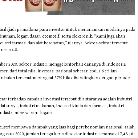
asih jadi primadona para investor untuk menanamkan modalnya pada
numan, logam dasar, otomotif, serta elektronik. “Kami juga akan
ustri farmasi dan alat kesehatan,” ujarnya. Sektor-sektor tersebut
esia 4.0.
er 2020, sektor industri menggelontorkan dananya di Indonesia
en dari total nilai investasi nasional sebesar Rp611,6 triliun.
an bulan tersebut meningkat 37% bila dibandingkan dengan periode
ar terhadap capaian investasi tersebut di antaranya adalah industri
atannya, industri makanan, industri kimia dan farmasi, industri
industri mineral non-logam.
industri membawa dampak yang luas bagi perekonomian nasional, salah
gustus 2020, jumlah tenaga kerja di sektor industri sebanyak 17,48 juta