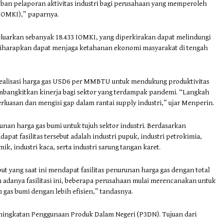
iban pelaporan aktivitas industri bagi perusahaan yang memperoleh
(IOMKI),” paparnya.
uarkan sebanyak 18.433 IOMKI, yang diperkirakan dapat melindungi
 ini diharapkan dapat menjaga ketahanan ekonomi masyarakat di tengah
realisasi harga gas USD6 per MMBTU untuk mendukung produktivitas
embangkitkan kinerja bagi sektor yang terdampak pandemi. “Langkah
asan dan mengisi gap dalam rantai supply industri,” ujar Menperin.
nan harga gas bumi untuk tujuh sektor industri. Berdasarkan
pat fasilitas tersebut adalah industri pupuk, industri petrokimia,
mik, industri kaca, serta industri sarung tangan karet.
ut yang saat ini mendapat fasilitas penurunan harga gas dengan total
n adanya fasilitasi ini, beberapa perusahaan mulai merencanakan untuk
gas bumi dengan lebih efisien,” tandasnya.
ingkatan Penggunaan Produk Dalam Negeri (P3DN). Tujuan dari