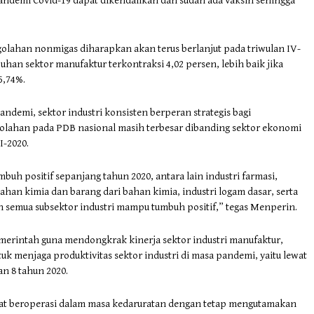
pandemi Covid-19 dapat dikendalikan dan sudah ada vaksin sehingga
lahan nonmigas diharapkan akan terus berlanjut pada triwulan IV-
uhan sektor manufaktur terkontraksi 4,02 persen, lebih baik jika
5,74%.
ndemi, sektor industri konsisten berperan strategis bagi
golahan pada PDB nasional masih terbesar dibanding sektor ekonomi
I-2020.
buh positif sepanjang tahun 2020, antara lain industri farmasi,
bahan kimia dan barang dari bahan kimia, industri logam dasar, serta
n semua subsektor industri mampu tumbuh positif,” tegas Menperin.
pemerintah guna mendongkrak kinerja sektor industri manufaktur,
 menjaga produktivitas sektor industri di masa pandemi, yaitu lewat
n 8 tahun 2020.
pat beroperasi dalam masa kedaruratan dengan tetap mengutamakan