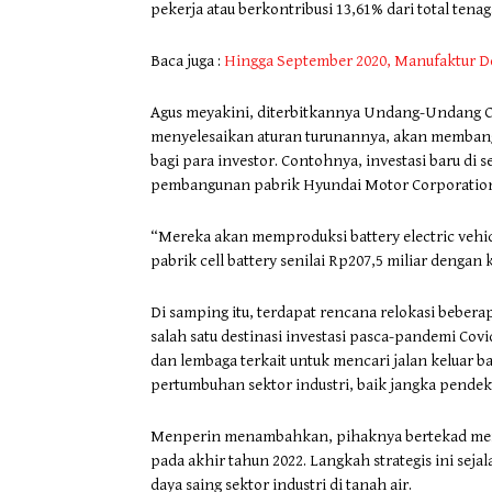
pekerja atau berkontribusi 13,61% dari total tenag
Baca juga :
Hingga September 2020, Manufaktur D
Agus meyakini, diterbitkannya Undang-Undang C
menyelesaikan aturan turunannya, akan membangu
bagi para investor. Contohnya, investasi baru di 
pembangunan pabrik Hyundai Motor Corporation s
“Mereka akan memproduksi battery electric vehic
pabrik cell battery senilai Rp207,5 miliar dengan
Di samping itu, terdapat rencana relokasi bebe
salah satu destinasi investasi pasca-pandemi Cov
dan lembaga terkait untuk mencari jalan keluar b
pertumbuhan sektor industri, baik jangka pend
Menperin menambahkan, pihaknya bertekad memp
pada akhir tahun 2022. Langkah strategis ini se
daya saing sektor industri di tanah air.