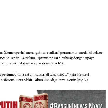
an (Kemenperin) menargetkan realisasi penanaman modal di sektor
encapai Rp323,56 triliun. Optimisme ini didukung dengan upaya
asional akibat dampak pandemi Covid-19.
 pertumbuhan sektor industri di tahun 2021,” kata Menteri
nferensi Pers Akhir Tahun 2020 di Jakarta, Senin (28/12).