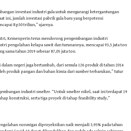
bangan investasi industri gula untuk mengurangi ketergantungan
at ini, jumlah investasi pabrik gula baru yang berpotensi
capai Rp30 triliun,” ujarnya.
ustri, Kemenperin terus mendorong pengembangan industri
stri pengolahan kelapa sawit dan turunannya, mencapai 93,5 juta ton
ng sama tahun 2019 sebesar 87,05 juta ton.
i dalam negeri juga bertambah, dari semula 126 produk di tahun 2014
leh produk pangan dan bahan kimia dari sumber terbarukan,” tutur
gembangan industri smelter. “Untuk smelter nikel, saat ini terdapat 19
ap konstruksi, serta tiga proyek di tahap feasibility study,”
pengolahan nonmigas diproyeksikan naik menjadi 3,95% pada tahun