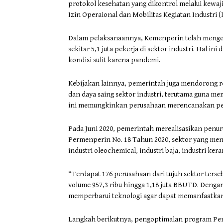
protokol kesehatan yang dikontrol melalui kewaj
Izin Operaional dan Mobilitas Kegiatan Industri 
Dalam pelaksanaannya, Kemenperin telah mengel
sekitar 5,1 juta pekerja di sektor industri. Hal
kondisi sulit karena pandemi.
Kebijakan lainnya, pemerintah juga mendorong 
dan daya saing sektor industri, terutama guna m
ini memungkinkan perusahaan merencanakan perlu
Pada Juni 2020, pemerintah merealisasikan penuru
Permenperin No. 18 Tahun 2020, sektor yang menda
industri oleochemical, industri baja, industri kera
“Terdapat 176 perusahaan dari tujuh sektor terseb
volume 957,3 ribu hingga 1,18 juta BBUTD. Denga
memperbarui teknologi agar dapat memanfaatkan 
Langkah berikutnya, pengoptimalan program Pen