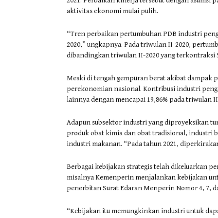
2021. Perbaikan kinerja tersebut dengan asumsi 
aktivitas ekonomi mulai pulih.
“Tren perbaikan pertumbuhan PDB industri pengo
2020,” ungkapnya. Pada triwulan II-2020, pertumb
dibandingkan triwulan II-2020 yang terkontraksi 
Meski di tengah gempuran berat akibat dampak pa
perekonomian nasional. Kontribusi industri pen
lainnya dengan mencapai 19,86% pada triwulan II
Adapun subsektor industri yang diproyeksikan tum
produk obat kimia dan obat tradisional, industri 
industri makanan. “Pada tahun 2021, diperkiraka
Berbagai kebijakan strategis telah dikeluarkan 
misalnya Kemenperin menjalankan kebijakan untuk
penerbitan Surat Edaran Menperin Nomor 4, 7, da
“Kebijakan itu memungkinkan industri untuk da