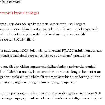
a keja nasional.
ominasi Ekspor Non Migas
ipta Kerja dan adanya komitmen pemerintah untuk segera
n ekosistem iklim investasi yang kondusif dan menjadi daya tarik
sektor otomotif yang tengah berjalan atau on progress adalah
ebesar Rp21,8 triliun.
le pada tahun 2023. Selanjutnya, investasi PT. ABC untuk membangun
 kapasitas maksimal sebesar 25 juta pcs per tahun,” ungkapnya.
rapa pabrik dari China yang membuktikan bahwa Indonesia menjadi
id-19. “Oleh karena itu, kami terus berkoordinasi dengan kementerian
agi permasalahan yang bersifat strategis agar bisa mendorong kinerja
ek maupun jangka menengah dan panjang,” paparnya.
ercepat program substitusi impor yang ditargetkan mencapai 35%
jalan dengan upaya pemulihan ekonomi nasional sekaligus mendongkrak