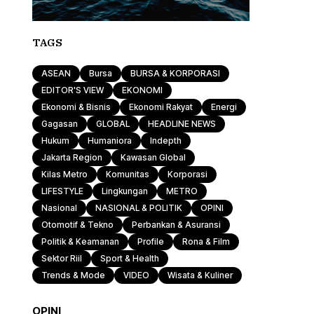
TAGS
ASEAN
Bursa
BURSA & KORPORASI
EDITOR'S VIEW
EKONOMI
Ekonomi & Bisnis
Ekonomi Rakyat
Energi
Gagasan
GLOBAL
HEADLINE NEWS
Hukum
Humaniora
Indepth
Jakarta Region
Kawasan Global
Kilas Metro
Komunitas
Korporasi
LIFESTYLE
Lingkungan
METRO
Nasional
NASIONAL & POLITIK
OPINI
Otomotif & Tekno
Perbankan & Asuransi
Politik & Keamanan
Profile
Rona & Film
Sektor Riil
Sport & Health
Trends & Mode
VIDEO
Wisata & Kuliner
OPINI