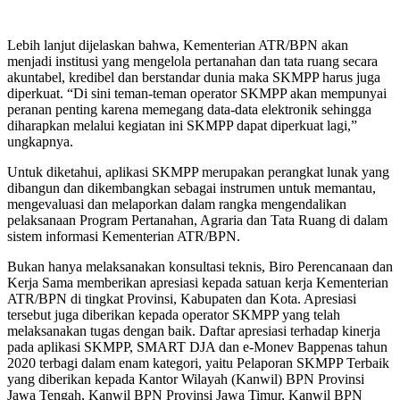
Lebih lanjut dijelaskan bahwa, Kementerian ATR/BPN akan
menjadi institusi yang mengelola pertanahan dan tata ruang secara
akuntabel, kredibel dan berstandar dunia maka SKMPP harus juga
diperkuat. “Di sini teman-teman operator SKMPP akan mempunyai
peranan penting karena memegang data-data elektronik sehingga
diharapkan melalui kegiatan ini SKMPP dapat diperkuat lagi,”
ungkapnya.
Untuk diketahui, aplikasi SKMPP merupakan perangkat lunak yang
dibangun dan dikembangkan sebagai instrumen untuk memantau,
mengevaluasi dan melaporkan dalam rangka mengendalikan
pelaksanaan Program Pertanahan, Agraria dan Tata Ruang di dalam
sistem informasi Kementerian ATR/BPN.
Bukan hanya melaksanakan konsultasi teknis, Biro Perencanaan dan
Kerja Sama memberikan apresiasi kepada satuan kerja Kementerian
ATR/BPN di tingkat Provinsi, Kabupaten dan Kota. Apresiasi
tersebut juga diberikan kepada operator SKMPP yang telah
melaksanakan tugas dengan baik. Daftar apresiasi terhadap kinerja
pada aplikasi SKMPP, SMART DJA dan e-Monev Bappenas tahun
2020 terbagi dalam enam kategori, yaitu Pelaporan SKMPP Terbaik
yang diberikan kepada Kantor Wilayah (Kanwil) BPN Provinsi
Jawa Tengah, Kanwil BPN Provinsi Jawa Timur, Kanwil BPN