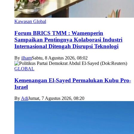
Kawasan Global
Forum BRICS TMM : Wamenperin
Sampaikan Pentingnya Kolaborasi Industri
Internasional Ditengah Disrupsi Teknologi
By
ilham
Sabtu, 8 Agustus 2026, 08:02
GLOBAL
Kemenangan El-Sayed Permalukan Kubu Pro-
Israel
By
Adi
Jumat, 7 Agustus 2026, 08:20