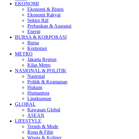
EKONOMI
Ekonomi & Bisnis
Ekonomi Rakyat
Sektor Riil
Perbankan & Asuransi
Energi
BURSA & KORPORASI
Bursa
Korporasi
METRO
Jakarta Region
Kilas Metro
NASIONAL & POLITIK
Nasional
Politik & Keamanan
Hukum
Humaniora
Lingkungan
GLOBAL
Kawasan Global
ASEAN
LIFESTYLE
Trends & Mode
Rona & Film
Wisata & Kuliner