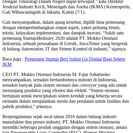
Dengan Teknologi Dalam Negeri dapat terwujud,” kata Direktur
Jenderal Industri Kecil, Menengah dan Aneka (IKMA) Kemenperin,
Gati Wibawaningsih di Jakarta, Kamis (7/1).
Gati menyampaikan, dalam ajang tersebut, dipilih lima pemenang
dengan mempertimbangkan empat aspek, yakni peluang bisnis,
teknis, kelayakan implementasi, dan dampak inovasi. “Salah satu
pemenang Startup4Industry 2020 adalah PT. Mokko Otomasi
Indonesia, sebuah perusahaan di Gresik, JawaTimur yang bergerak
di bidang
Automation
, IT dan Sistem Kontrol di industri,” ujarnya.
Baca juga :
Pemenang Startup Beri Solusi Go Digital Bagi Sektor
IKM
CEO PT. Mokko Otomasi Indonesia M. Fajar Adiatmoko
menyampaikan, semakin bertumbuhnya industri di Indonesia,
semakin banyak pula sistem otomasi dan
conveyor
yang ada untuk
menunjang produksi yang efesien dan efektif.
“Sistem otomasi
bertujuan untuk menciptakan sistem kendali yang bekerja secara
otomatis dalam menjalankan mesin dan peralatan untuk fasilitas dan
pabrik produksi,” jelasnya.
Berpengalaman sejak awal tahun 2016 dalam bidang industri
manufaktur dan proses industri, PT. Mokko Otomasi Indonesia
memiliki beberapa produk unggulan dengan sistem otomasi, antara
lain
Programable Logic Controller (PLC), Human Machine