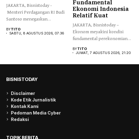
Fundamental
JAKARTA, Bisnistoday -
Ekonomi Indonesia
Menteri Perdagangan RI Budi
Relatif Kuat
Santoso menegaskan
JAKARTA, Bisnistoday –
pentingnya sistem
BY
TITO
Ekonom meyakini kondisi
perdagangan...
SABTU, 8 AGUSTUS 2026, 07:36
fundamental perekonomian
Indonesia relative kuat,
BY
TITO
ditengah...
JUMAT, 7 AGUSTUS 2026, 21:20
BISNISTODAY
Disclaimer
Kode Etik Jurnalistik
Kontak Kami
Pedoman Media Cyber
Redaksi
TOPIK BERITA