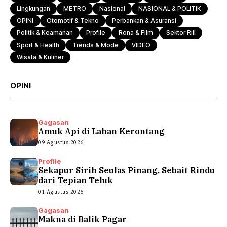
Lingkungan
METRO
Nasional
NASIONAL & POLITIK
OPINI
Otomotif & Tekno
Perbankan & Asuransi
Politik & Keamanan
Profile
Rona & Film
Sektor Riil
Sport & Health
Trends & Mode
VIDEO
Wisata & Kuliner
OPINI
Gagasan
Amuk Api di Lahan Kerontang
09 Agustus 2026
Profile
Sekapur Sirih Seulas Pinang, Sebait Rindu
dari Tepian Teluk
01 Agustus 2026
Gagasan
Makna di Balik Pagar