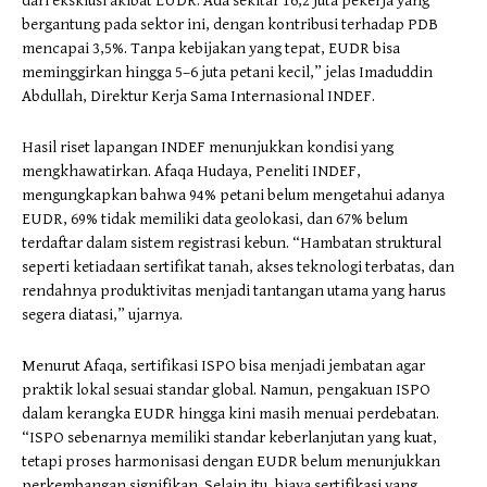
dari eksklusi akibat EUDR. Ada sekitar 16,2 juta pekerja yang
bergantung pada sektor ini, dengan kontribusi terhadap PDB
mencapai 3,5%. Tanpa kebijakan yang tepat, EUDR bisa
meminggirkan hingga 5–6 juta petani kecil,” jelas Imaduddin
Abdullah, Direktur Kerja Sama Internasional INDEF.
Hasil riset lapangan INDEF menunjukkan kondisi yang
mengkhawatirkan. Afaqa Hudaya, Peneliti INDEF,
mengungkapkan bahwa 94% petani belum mengetahui adanya
EUDR, 69% tidak memiliki data geolokasi, dan 67% belum
terdaftar dalam sistem registrasi kebun. “Hambatan struktural
seperti ketiadaan sertifikat tanah, akses teknologi terbatas, dan
rendahnya produktivitas menjadi tantangan utama yang harus
segera diatasi,” ujarnya.
Menurut Afaqa, sertifikasi ISPO bisa menjadi jembatan agar
praktik lokal sesuai standar global. Namun, pengakuan ISPO
dalam kerangka EUDR hingga kini masih menuai perdebatan.
“ISPO sebenarnya memiliki standar keberlanjutan yang kuat,
tetapi proses harmonisasi dengan EUDR belum menunjukkan
perkembangan signifikan. Selain itu, biaya sertifikasi yang