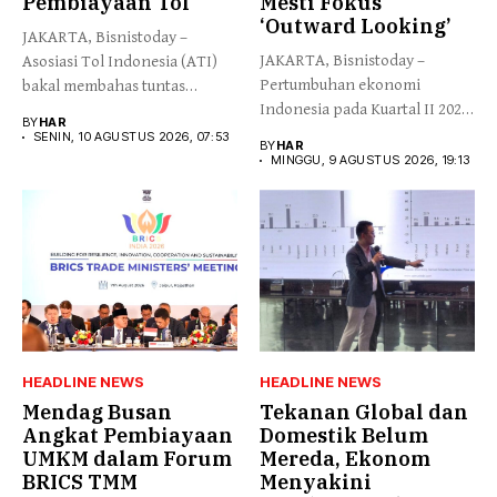
Pembiayaan Tol
Mesti Fokus
‘Outward Looking’
JAKARTA, Bisnistoday –
JAKARTA, Bisnistoday –
Asosiasi Tol Indonesia (ATI)
Pertumbuhan ekonomi
bakal membahas tuntas
Indonesia pada Kuartal II 2026
mengenai model...
BY
HAR
tercatat 5,29%...
SENIN, 10 AGUSTUS 2026, 07:53
BY
HAR
MINGGU, 9 AGUSTUS 2026, 19:13
HEADLINE NEWS
HEADLINE NEWS
Mendag Busan
Tekanan Global dan
Angkat Pembiayaan
Domestik Belum
UMKM dalam Forum
Mereda, Ekonom
BRICS TMM
Menyakini