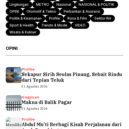
Lingkungan
METRO
Nasional
NASIONAL & POLITIK
OPINI
Otomotif & Tekno
Perbankan & Asuransi
Politik & Keamanan
Profile
Rona & Film
Sektor Riil
Sport & Health
Trends & Mode
VIDEO
Wisata & Kuliner
OPINI
Profile
Sekapur Sirih Seulas Pinang, Sebait Rindu
dari Tepian Teluk
01 Agustus 2026
Gagasan
Makna di Balik Pagar
01 Agustus 2026
Profile
Abdul Mu’ti Berbagi Kisah Perjalanan dari