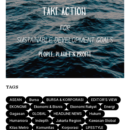
TAGS
ASEAN
Bursa
BURSA & KORPORASI
EDITOR'S VIEW
EKONOMI
Ekonomi & Bisnis
Ekonomi Rakyat
Energi
Gagasan
GLOBAL
HEADLINE NEWS
Hukum
Humaniora
Indepth
Jakarta Region
Kawasan Global
Kilas Metro
Komunitas
Korporasi
LIFESTYLE