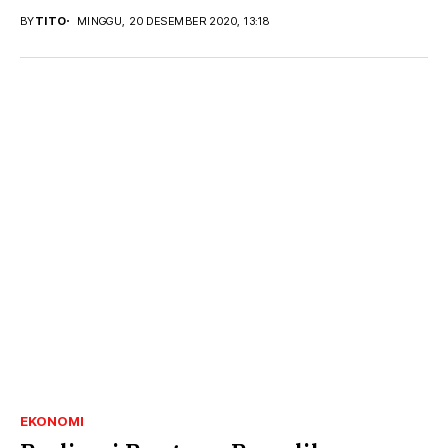
UMKM terutama dalam masa...
BY
TITO
MINGGU, 20 DESEMBER 2020, 13:18
EKONOMI