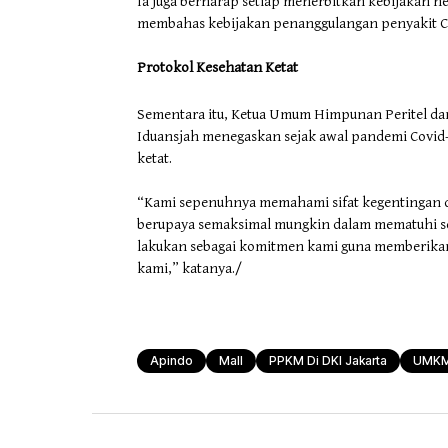
Ia juga berharap setiap menerbitkan kebijakan h
membahas kebijakan penanggulangan penyakit Co
Protokol Kesehatan Ketat
Sementara itu, Ketua Umum Himpunan Peritel da
Iduansjah menegaskan sejak awal pandemi Covid-
ketat.
“Kami sepenuhnya memahami sifat kegentingan da
berupaya semaksimal mungkin dalam mematuhi ser
lakukan sebagai komitmen kami guna memberikan
kami,” katanya./
Apindo
Mall
PPKM Di DKI Jakarta
UMKM 