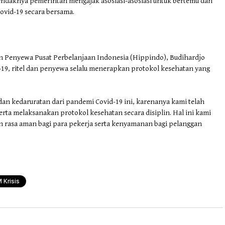
endaknya pemerintah mengajak asosiasi-asosiasi untuk bertemu dan
vid-19 secara bersama.
n Penyewa Pusat Perbelanjaan Indonesia (Hippindo), Budihardjo
19, ritel dan penyewa selalu menerapkan protokol kesehatan yang
n kedaruratan dari pandemi Covid-19 ini, karenanya kami telah
ta melaksanakan protokol kesehatan secara disiplin. Hal ini kami
 rasa aman bagi para pekerja serta kenyamanan bagi pelanggan
Krisis