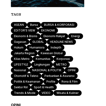
TAGS
ASEAN
Bursa
BURSA & KORPORASI
EDITOR'S VIEW
EKONOMI
Ekonomi & Bisnis
Ekonomi Rakyat
Energi
Gagasan
GLOBAL
HEADLINE NEWS
Hukum
Humaniora
Indepth
Jakarta Region
Kawasan Global
Kilas Metro
Komunitas
Korporasi
LIFESTYLE
Lingkungan
METRO
Nasional
NASIONAL & POLITIK
OPINI
Otomotif & Tekno
Perbankan & Asuransi
Politik & Keamanan
Profile
Rona & Film
Sektor Riil
Sport & Health
Trends & Mode
VIDEO
Wisata & Kuliner
OPINI