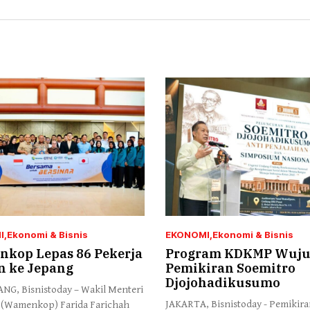
I
Ekonomi & Bisnis
EKONOMI
Ekonomi & Bisnis
kop Lepas 86 Pekerja
Program KDKMP Wuj
n ke Jepang
Pemikiran Soemitro
Djojohadikusumo
G, Bisnistoday – Wakil Menteri
JAKARTA, Bisnistoday - Pemikir
 (Wamenkop) Farida Farichah