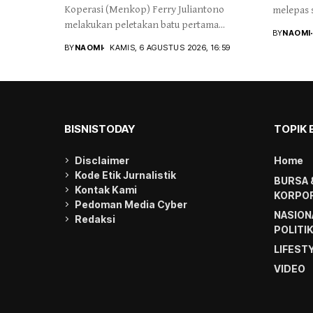
Koperasi (Menkop) Ferry Juliantono
melepas s
melakukan peletakan batu pertama...
BY
NAOMI
BY
NAOMI
KAMIS, 6 AGUSTUS 2026, 16:59
BISNISTODAY
TOPIK 
Disclaimer
Home
Kode Etik Jurnalistik
BURSA 
Kontak Kami
KORPOR
Pedoman Media Cyber
NASION
Redaksi
POLITI
LIFEST
VIDEO