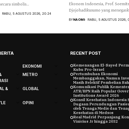
Ekonom Indonesia, Prof. Soemit
ecara simbolis...
Djojohadikusumo yang menegas
RABU, 5 AGUSTUS 2026, 20:24
kemerdekaan...
BY
NAOMI
RABU, 5 AGUSTUS 2026, 
BERITA
RECENT POST
Kemenangan El-Sayed Perm
EKONOMI
Kubu Pro-Israel
Pertumbuhan Ekonomi
&
METRO
Membanggakan, Namun Inve
ASI
Masih Selektif Pembelian Sa
Komunikasi Publik Kemente
AL &
GLOBAL
ATR/BPN Raih Popular Gove
K
Institutions Award 2026
Konsil Kesehatan Indonesia 
YLE
OPINI
Dugaan Perundungan Pasie
oleh Tenaga Medis dan Tena
Kesehatan di Medsos
Real Madrid Perpanjang Kon
Vinicius Jr hingga 2032