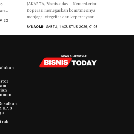
JAKARTA, Bisnistoday – Kementerian
ro
Koperasi menegaskan komitmennya
kan
menjaga integritas dan kepercayaan
07:22
publik...
BY
NAOMI
SABTU, 1 AGUSTUS 2026, 01:05
alukan
stor
ham
rian
rnment
Sesalkan
n BPJS
ga
trak