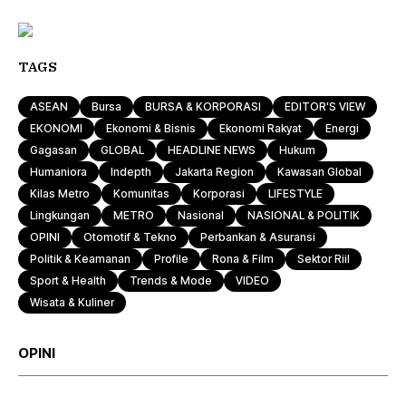
TAGS
ASEAN
Bursa
BURSA & KORPORASI
EDITOR'S VIEW
EKONOMI
Ekonomi & Bisnis
Ekonomi Rakyat
Energi
Gagasan
GLOBAL
HEADLINE NEWS
Hukum
Humaniora
Indepth
Jakarta Region
Kawasan Global
Kilas Metro
Komunitas
Korporasi
LIFESTYLE
Lingkungan
METRO
Nasional
NASIONAL & POLITIK
OPINI
Otomotif & Tekno
Perbankan & Asuransi
Politik & Keamanan
Profile
Rona & Film
Sektor Riil
Sport & Health
Trends & Mode
VIDEO
Wisata & Kuliner
OPINI