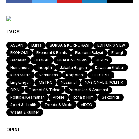
TAGS
ASEAN
Bursa
BURSA & KORPORASI
EDITOR'S VIEW
EKONOMI
Ekonomi & Bisnis
Ekonomi Rakyat
Energi
Gagasan
GLOBAL
HEADLINE NEWS
Hukum
Humaniora
Indepth
Jakarta Region
Kawasan Global
Kilas Metro
Komunitas
Korporasi
LIFESTYLE
Lingkungan
METRO
Nasional
NASIONAL & POLITIK
OPINI
Otomotif & Tekno
Perbankan & Asuransi
Politik & Keamanan
Profile
Rona & Film
Sektor Riil
Sport & Health
Trends & Mode
VIDEO
Wisata & Kuliner
OPINI