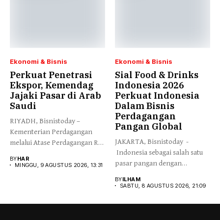
Ekonomi & Bisnis
Ekonomi & Bisnis
Perkuat Penetrasi
Sial Food & Drinks
Ekspor, Kemendag
Indonesia 2026
Jajaki Pasar di Arab
Perkuat Indonesia
Saudi
Dalam Bisnis
Perdagangan
RIYADH, Bisnistoday –
Pangan Global
Kementerian Perdagangan
JAKARTA, Bisnistoday -
melalui Atase Perdagangan RI
Indonesia sebagai salah satu
Riyadh menggencarkan
BY
HAR
pasar pangan dengan
promosi...
MINGGU, 9 AGUSTUS 2026, 13:31
pertumbuhan tercepat...
BY
ILHAM
SABTU, 8 AGUSTUS 2026, 21:09