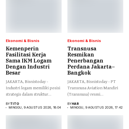
Ekonomi & Bisnis
Ekonomi & Bisnis
Kemenperin
Transnusa
Fasilitasi Kerja
Resmikan
Sama IKM Logam
Penerbangan
Dengan Industri
Perdana Jakarta–
Besar
Bangkok
JAKARTA, Bisnistoday -
JAKARTA, Bisnistoday - PT
Industri logam memiliki posisi
Transnusa Aviation Mandiri
strategis dalam struktur
(Transnusa) resmi
manufaktur nasional...
mengoperasikan penerbangan
BY
TITO
BY
HAR
perdana...
MINGGU, 9 AGUSTUS 2026, 18:04
MINGGU, 9 AGUSTUS 2026, 17:42